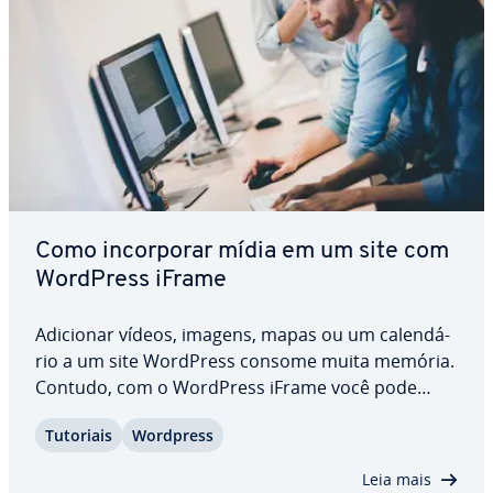
Como in­cor­po­rar mídia em um site com
WordPress iFrame
Adicionar vídeos, imagens, mapas ou um ca­len­dá­
rio a um site WordPress consome muita memória.
Contudo, com o WordPress iFrame você pode
integrar conteúdo de outras pla­ta­for­mas ao seu
Tutoriais
Wordpress
site, sem so­bre­car­re­gar sua bi­bli­o­teca de mídia.
Aprenda como usar iFrames no WordPress, por…
Leia mais