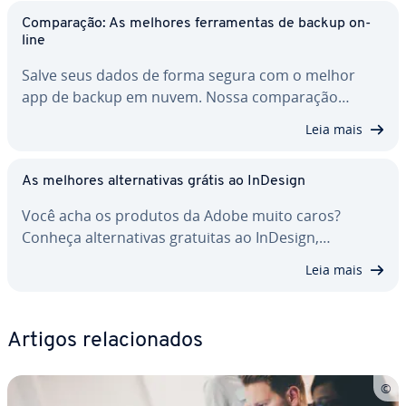
Com­pa­ra­ção: As melhores fer­ra­men­tas de backup on-
line
Salve seus dados de forma segura com o melhor
app de backup em nuvem. Nossa com­pa­ra­ção…
Leia mais
As melhores al­ter­na­ti­vas grátis ao InDesign
Você acha os produtos da Adobe muito caros?
Conheça al­ter­na­ti­vas gratuitas ao InDesign,…
Leia mais
Artigos re­la­ci­o­na­dos