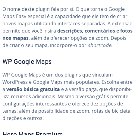
O nome deste plugin fala por si. O que torna o Google
Maps Easy especial é a ca­pa­ci­dade que ele tem de criar
novos mapas uti­li­zando in­ter­fa­ces separadas. A extensão
permite que você insira
des­cri­ções, co­men­tá­rios e fotos
nos mapas
, além de oferecer opções de zoom. Depois
de criar o seu mapa, incorpore-o por
shortcode
.
WP Google Maps
WP Google Maps é um dos plugins que vinculam
WordPress e Google Maps mais populares. Escolha entre
a
versão básica gratuita
e a versão paga, que dis­po­ni­bi­
liza recursos adi­ci­o­nais. Mesmo a versão grátis permite
con­fi­gu­ra­ções in­te­res­san­tes e oferece dez opções de
temas, além de pos­si­bi­li­dade de zoom, rotas de bicicleta,
direções e outros.