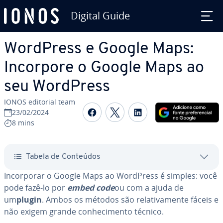
Digital Guide
Ir para o conteúdo principal
WordPress e Google Maps:
Incorpore o Google Maps ao
seu WordPress
IONOS editorial team
Com­par­ti­lhar no Faceboo
Com­par­ti­lhar no Twi
Com­par­ti­lhar n
23/02/2024
8 mins
Tabela de Conteúdos
In­cor­po­rar o Google Maps ao WordPress é simples: você
pode fazê-lo por
embed code
ou com a ajuda de
um
plugin
. Ambos os métodos são re­la­ti­va­mente fáceis e
não exigem grande co­nhe­ci­mento técnico.