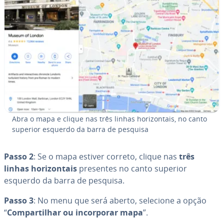
Abra o mapa e clique nas três linhas ho­ri­zon­tais, no canto
superior esquerdo da barra de pesquisa
Passo 2
: Se o mapa estiver correto, clique nas
três
linhas ho­ri­zon­tais
presentes no canto superior
esquerdo da barra de pesquisa.
Passo 3
: No menu que será aberto, selecione a opção
“
Com­par­ti­lhar ou in­cor­po­rar mapa
”.