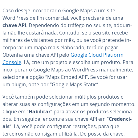
Caso deseje in­cor­po­rar o Google Maps a um site
WordPress de fim comercial, você precisará de uma
chave API
. De­pen­dendo do tráfego no seu site, adquiri-
la não lhe custará nada. Contudo, se o seu site recebe
milhares de vi­si­tan­tes por mês, ou se você pretende in­
cor­po­rar um mapa mais elaborado, terá de pagar.
Obtenha uma chave API pelo
Google Cloud Platform
Console
. Lá, crie um projeto e escolha um produto. Para
in­cor­po­rar o Google Maps ao WordPress ma­nu­al­mente,
selecione a opção “Maps Embed API”. Se você for usar
um plugin, opte por “Google Maps Static”.
Você também pode se­le­ci­o­nar múltiplos produtos e
alterar suas as con­fi­gu­ra­ções em um segundo momento.
Clique em “
Habilitar
” para ativar os produtos se­le­ci­o­na­
dos. Em seguida, encontre sua chave API em “
Cre­den­ci­
ais
”. Lá, você pode con­fi­gu­rar res­tri­ções, para que
terceiros não consigam utilizá-la. De posse da chave,