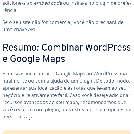
adicione-a ao
embed code
ou insira-a no plugin de pre­fe­
rên­cia.
Se o seu site não for comercial, você não precisará de
uma chave API.
Resumo: Combinar WordPress
e Google Maps
É possível in­cor­po­rar o Google Maps ao WordPress ma­
nu­al­mente ou com a ajuda de um plugin. De todo modo,
apre­sen­tar sua lo­ca­li­za­ção e as rotas que levam ao seu
negócio é re­la­ti­va­mente fácil. Caso você deseje adicionar
recursos avançados ao seu mapa, re­co­men­da­mos que
você recorra a um plugin, pois estes oferecem opções de
per­so­na­li­za­ção.