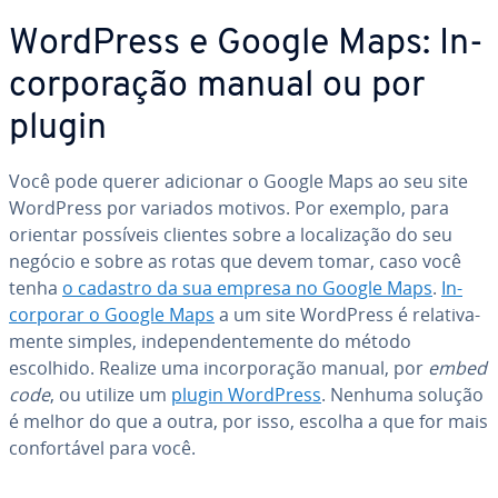
WordPress e Google Maps: In­
cor­po­ra­ção manual ou por
plugin
Você pode querer adicionar o Google Maps ao seu site
WordPress por variados motivos. Por exemplo, para
orientar possíveis clientes sobre a lo­ca­li­za­ção do seu
negócio e sobre as rotas que devem tomar, caso você
tenha
o cadastro da sua empresa no Google Maps
.
In­
cor­po­rar o Google Maps
a um site WordPress é re­la­ti­va­
mente simples, in­de­pen­den­te­mente do método
escolhido. Realize uma in­cor­po­ra­ção manual, por
embed
code
, ou utilize um
plugin WordPress
. Nenhuma solução
é melhor do que a outra, por isso, escolha a que for mais
con­for­tá­vel para você.