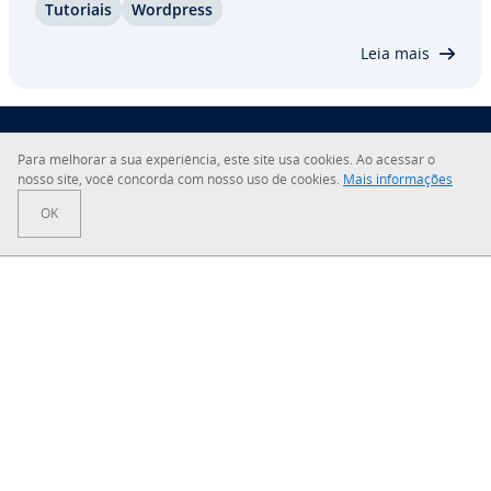
Tutoriais
Wordpress
pro­du­ção e até mesmo evitar que o seu site perca
ve­lo­ci­dade. Aprenda como colocar vídeo do
Leia mais
YouTube…
Para melhorar a sua ex­pe­ri­ên­cia, este site usa cookies. Ao acessar o
Sobre a IONOS
nosso site, você concorda com nosso uso de cookies.
Mais in­for­ma­ções
OK
Sala de Imprensa
Central de Ajuda
Termos e Condições
Política de Pri­va­ci­dade
Sua solução digital