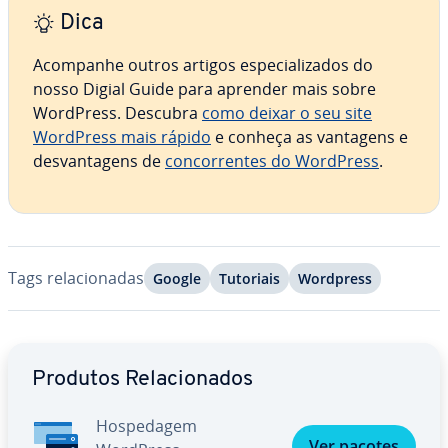
Dica
Acompanhe outros artigos es­pe­ci­a­li­za­dos do
nosso Digial Guide para aprender mais sobre
WordPress. Descubra
como deixar o seu site
WordPress mais rápido
e conheça as vantagens e
des­van­ta­gens de
con­cor­ren­tes do WordPress
.
Tags re­la­ci­o­na­das
Google
Tutoriais
Wordpress
Ir para o menu principal
Produtos Re­la­ci­o­na­dos
Hos­pe­da­gem
Ver pacotes