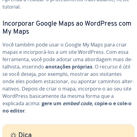
tutorial.
In­cor­po­rar Google Maps ao WordPress com
My Maps
Você também pode usar o Google My Maps para criar
mapas e incorporá-los a um site WordPress. Com essa
fer­ra­menta, você pode adotar uma abordagem mais de­
ta­lhista, inserindo
anotações próprias
. O recurso é útil
se você deseja, por exemplo, mostrar aos vi­si­tan­tes
onde eles podem es­ta­ci­o­nar, ou apontar caminhos al­ter­
na­ti­vos. Depois de criar o mapa, incorpore-o ao seu site
WordPress ba­si­ca­mente da mesma forma que a
explicada acima:
gere um
embed code
, copie-o e cole-o
no editor
.
Dica