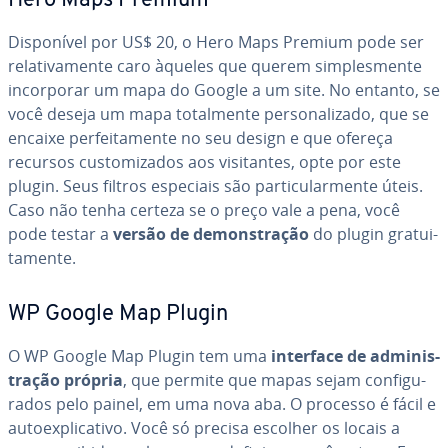
Hero Maps Premium
Dis­po­ní­vel por US$ 20, o Hero Maps Premium pode ser
re­la­ti­va­mente caro àqueles que querem sim­ples­mente
in­cor­po­rar um mapa do Google a um site. No entanto, se
você deseja um mapa to­tal­mente per­so­na­li­zado, que se
encaixe per­fei­ta­mente no seu design e que ofereça
recursos cus­to­mi­za­dos aos vi­si­tan­tes, opte por este
plugin. Seus filtros especiais são par­ti­cu­lar­mente úteis.
Caso não tenha certeza se o preço vale a pena, você
pode testar a
versão de de­mons­tra­ção
do plugin gra­tui­
ta­mente.
WP Google Map Plugin
O WP Google Map Plugin tem uma
interface de ad­mi­nis­
tra­ção própria
, que permite que mapas sejam con­fi­gu­
ra­dos pelo painel, em uma nova aba. O processo é fácil e
au­to­ex­pli­ca­tivo. Você só precisa escolher os locais a