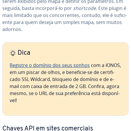
serem exibidos pelo mapa e definir os pa­râ­me­tros. Em
seguida, basta incorporá-lo por
shortcode
. Este plugin é
mais limitado que os con­cor­ren­tes, contudo, ele é su­fi­ci­
ente para quem deseja um simples mapa, sem muitos
adornos.
Dica
Registre o domínio dos seus sonhos
com a IONOS,
em um piscar de olhos, e beneficie-se de cer­ti­fi­
cado SSL Wildcard, bloqueio de domínio e de e-
mail com caixa de entrada de 2 GB. Confira, agora
mesmo, se o URL de sua pre­fe­rên­cia está dis­po­ní­
vel!
Chaves API em sites co­mer­ci­ais