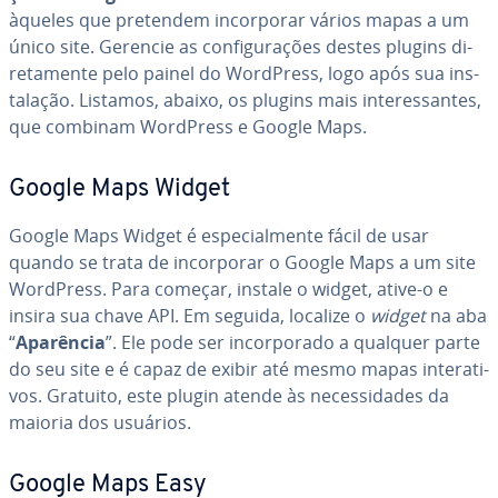
àqueles que pretendem in­cor­po­rar vários mapas a um
único site. Gerencie as con­fi­gu­ra­ções destes plugins di­
re­ta­mente pelo painel do WordPress, logo após sua ins­
ta­la­ção. Listamos, abaixo, os plugins mais in­te­res­san­tes,
que combinam WordPress e Google Maps.
Google Maps Widget
Google Maps Widget é es­pe­ci­al­mente fácil de usar
quando se trata de in­cor­po­rar o Google Maps a um site
WordPress. Para começar, instale o widget, ative-o e
insira sua chave API. Em seguida, localize o
widget
na aba
“
Aparência
”. Ele pode ser in­cor­po­rado a qualquer parte
do seu site e é capaz de exibir até mesmo mapas in­te­ra­ti­
vos. Gratuito, este plugin atende às ne­ces­si­da­des da
maioria dos usuários.
Google Maps Easy