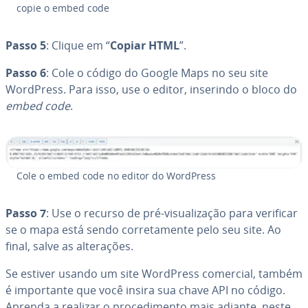
copie o embed code
Passo 5
: Clique em “
Copiar HTML
”.
Passo 6
: Cole o código do Google Maps no seu site
WordPress. Para isso, use o editor, inserindo o bloco do
embed code
.
Cole o embed code no editor do WordPress
Passo 7
: Use o recurso de pré-vi­su­a­li­za­ção para verificar
se o mapa está sendo cor­re­ta­mente pelo seu site. Ao
final, salve as al­te­ra­ções.
Se estiver usando um site WordPress comercial, também
é im­por­tante que você insira sua chave API no código.
Aprenda a realizar o pro­ce­di­mento mais adiante, neste