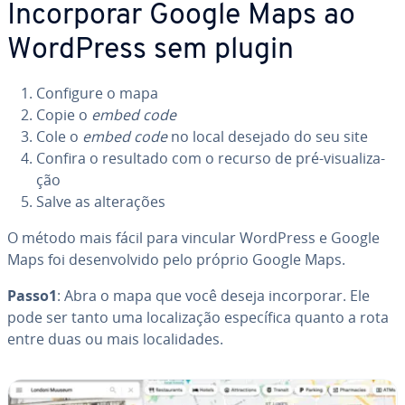
In­cor­po­rar Google Maps ao
WordPress sem plugin
Configure o mapa
Copie o
embed code
Cole o
embed code
no local desejado do seu site
Confira o resultado com o recurso de pré-vi­su­a­li­za­
ção
Salve as al­te­ra­ções
O método mais fácil para vincular WordPress e Google
Maps foi de­sen­vol­vido pelo próprio Google Maps.
Passo1
: Abra o mapa que você deseja in­cor­po­rar. Ele
pode ser tanto uma lo­ca­li­za­ção es­pe­cí­fica quanto a rota
entre duas ou mais lo­ca­li­da­des.