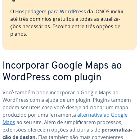
O
Hospedagem para WordPress
da IONOS inclui
até três domínios gratuitos e todas as atu­a­li­za­
ções ne­ces­sá­rias. Escolha entre três opções de
planos.
In­cor­po­rar Google Maps ao
WordPress com plugin
Você também pode in­cor­po­rar o Google Maps ao
WordPress com a ajuda de um plugin. Plugins também
podem ser úteis caso você deseje adicionar um mapa
produzido por uma fer­ra­menta
al­ter­na­tiva ao Google
Maps
ao seu site. Além de sim­pli­fi­ca­rem processos,
extensões oferecem opções adi­ci­o­nais de
per­so­na­li­za­
ção de design
. Elas também são mais con­ve­ni­en­tes