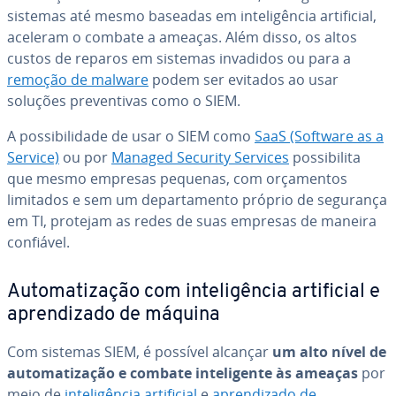
sistemas até mesmo baseadas em in­te­li­gên­cia ar­ti­fi­cial,
aceleram o combate a ameaças. Além disso, os altos
custos de reparos em sistemas invadidos ou para a
remoção de malware
podem ser evitados ao usar
soluções pre­ven­ti­vas como o SIEM.
A pos­si­bi­li­dade de usar o SIEM como
SaaS (Software as a
Service)
ou por
Managed Security Services
pos­si­bi­lita
que mesmo empresas pequenas, com or­ça­men­tos
limitados e sem um de­par­ta­mento próprio de segurança
em TI, protejam as redes de suas empresas de maneira
confiável.
Au­to­ma­ti­za­ção com in­te­li­gên­cia ar­ti­fi­cial e
apren­di­zado de máquina
Com sistemas SIEM, é possível alcançar
um alto nível de
au­to­ma­ti­za­ção e combate in­te­li­gente às ameaças
por
meio de
in­te­li­gên­cia ar­ti­fi­cial
e
apren­di­zado de