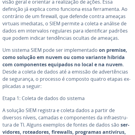
visão geral e orientar a re­a­li­za­ção de ações. Essa
definição já explica como funciona essa fer­ra­menta. Ao
contrário de um firewall, que defende contra ameaças
virtuais imediatas, o SIEM permite a coleta e análise de
dados em in­ter­va­los regulares para iden­ti­fi­car padrões
que podem indicar ten­dên­cias ocultas de ameaças.
Um sistema SIEM pode ser im­ple­men­tado
on premise,
como solução em nuvem ou como variante híbrida
com com­po­nen­tes equipados no local e na nuvem
.
Desde a coleta de dados até a emissão de ad­ver­tên­cias
de segurança, o processo é composto quatro etapas ex­
pli­ca­das a seguir:
Etapa 1: Coleta de dados do sistema
A solução SIEM registra e coleta dados a partir de
diversos níveis, camadas e com­po­nen­tes da in­fra­es­tru­
tura de TI. Alguns exemplos de fontes de dados são
ser­
vi­do­res, ro­te­a­do­res, firewalls, programas antivírus,