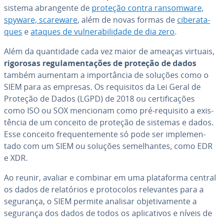
sistema abran­gente de
proteção contra ran­somware,
spyware, scareware
, além de novas formas de
ci­be­ra­ta­
ques
e
ataques de vul­ne­ra­bi­li­dade de dia zero
.
Além da quan­ti­dade cada vez maior de ameaças virtuais,
rigorosas re­gu­la­men­ta­ções de proteção de dados
também aumentam a im­por­tân­cia de soluções como o
SIEM para as empresas. Os re­qui­si­tos da Lei Geral de
Proteção de Dados (LGPD) de 2018 ou cer­ti­fi­ca­ções
como ISO ou SOX mencionam como pré-requisito a exis­
tên­cia de um conceito de proteção de sistemas e dados.
Esse conceito fre­quen­te­mente só pode ser im­ple­men­
tado com um SIEM ou soluções se­me­lhan­tes, como EDR
e XDR.
Ao reunir, avaliar e combinar em uma pla­ta­forma central
os dados de re­la­tó­rios e pro­to­co­los re­le­van­tes para a
segurança, o SIEM permite analisar ob­je­ti­va­mente a
segurança dos dados de todos os apli­ca­ti­vos e níveis de