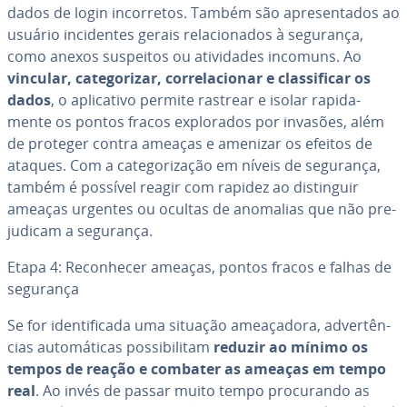
dados de login in­cor­re­tos. Também são apre­sen­ta­dos ao
usuário in­ci­den­tes gerais re­la­ci­o­na­dos à segurança,
como anexos suspeitos ou ati­vi­da­des incomuns. Ao
vincular, ca­te­go­ri­zar, cor­re­la­ci­o­nar e clas­si­fi­car os
dados
, o apli­ca­tivo permite rastrear e isolar ra­pi­da­
mente os pontos fracos ex­plo­ra­dos por invasões, além
de proteger contra ameaças e amenizar os efeitos de
ataques. Com a ca­te­go­ri­za­ção em níveis de segurança,
também é possível reagir com rapidez ao dis­tin­guir
ameaças urgentes ou ocultas de anomalias que não pre­
ju­di­cam a segurança.
Etapa 4: Re­co­nhe­cer ameaças, pontos fracos e falhas de
segurança
Se for iden­ti­fi­cada uma situação ame­a­ça­dora, ad­ver­tên­
cias au­to­má­ti­cas pos­si­bi­li­tam
reduzir ao mínimo os
tempos de reação e combater as ameaças em tempo
real
. Ao invés de passar muito tempo pro­cu­rando as