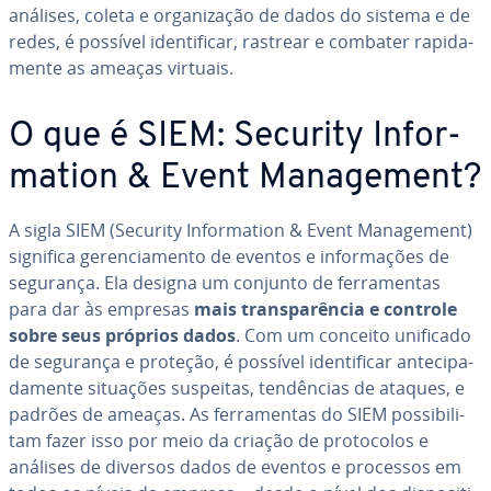
análises, coleta e or­ga­ni­za­ção de dados do sistema e de
redes, é possível iden­ti­fi­car, rastrear e combater ra­pi­da­
mente as ameaças virtuais.
O que é SIEM: Security In­for­
ma­tion & Event Ma­na­ge­ment?
A sigla SIEM (Security In­for­ma­tion & Event Ma­na­ge­ment)
significa ge­ren­ci­a­mento de eventos e in­for­ma­ções de
segurança. Ela designa um conjunto de fer­ra­men­tas
para dar às empresas
mais trans­pa­rên­cia e controle
sobre seus próprios dados
. Com um conceito unificado
de segurança e proteção, é possível iden­ti­fi­car an­te­ci­pa­
da­mente situações suspeitas, ten­dên­cias de ataques, e
padrões de ameaças. As fer­ra­men­tas do SIEM pos­si­bi­li­
tam fazer isso por meio da criação de pro­to­co­los e
análises de diversos dados de eventos e processos em