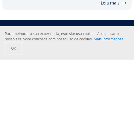
Leia mais
Para melhorar a sua ex­pe­ri­ên­cia, este site usa cookies. Ao acessar o
nosso site, você concorda com nosso uso de cookies.
Mais in­for­ma­ções
Sobre a IONOS
OK
Sala de Imprensa
Central de Ajuda
Termos e Condições
Política de Pri­va­ci­dade
Sua solução digital