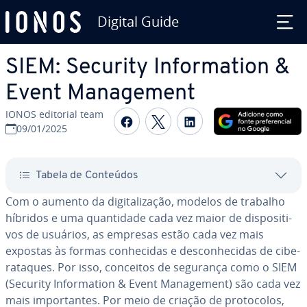
Digital Guide
Ir para o conteúdo principal
SIEM: Security In­for­ma­tion &
Event Ma­na­ge­ment
IONOS editorial team
Com­par­ti­lhar no Faceboo
Com­par­ti­lhar no Twi
Com­par­ti­lhar n
09/01/2025
Tabela de Conteúdos
Com o aumento da di­gi­ta­li­za­ção, modelos de trabalho
híbridos e uma quan­ti­dade cada vez maior de dis­po­si­ti­
vos de usuários, as empresas estão cada vez mais
expostas às formas co­nhe­ci­das e des­co­nhe­ci­das de ci­be­
ra­ta­ques. Por isso, conceitos de segurança como o SIEM
(Security In­for­ma­tion & Event Ma­na­ge­ment) são cada vez
mais im­por­tan­tes. Por meio de criação de pro­to­co­los,