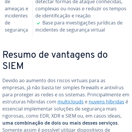
de
detectar formas de ataque co­nhe­ci­das,
ameaças e
complexas ou novas e reduzir os tempos
in­ci­den­tes
de iden­ti­fi­ca­ção e reação
✓
de
Base para in­ves­ti­ga­ções jurídicas de
segurança
in­ci­den­tes de segurança virtual
Resumo de vantagens do
SIEM
Devido ao aumento dos riscos virtuais para as
empresas, já não basta ter simples firewalls e antivírus
para proteger as redes e os sistemas. Prin­ci­pal­mente em
es­tru­tu­ras híbridas com
mul­ti­clouds
e
nuvens híbridas
é
essencial im­ple­men­tar soluções de segurança mais
rigorosas, como EDR, XDR e SIEM ou, em casos ideais,
uma com­bi­na­ção de dois ou mais desses serviços
.
Somente assim é possível utilizar dis­po­si­ti­vos de