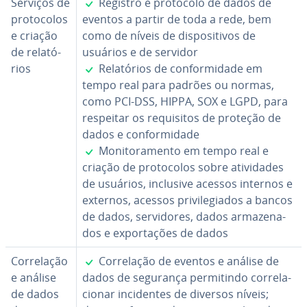
✓
Serviços de
Registro e protocolo de dados de
pro­to­co­los
eventos a partir de toda a rede, bem
e criação
como de níveis de dis­po­si­ti­vos de
de re­la­tó­
usuários e de servidor
✓
rios
Re­la­tó­rios de con­for­mi­dade em
tempo real para padrões ou normas,
como PCI-DSS, HIPPA, SOX e LGPD, para
respeitar os re­qui­si­tos de proteção de
dados e con­for­mi­dade
✓
Mo­ni­to­ra­mento em tempo real e
criação de pro­to­co­los sobre ati­vi­da­des
de usuários, inclusive acessos internos e
externos, acessos pri­vi­le­gi­a­dos a bancos
de dados, ser­vi­do­res, dados ar­ma­ze­na­
dos e ex­por­ta­ções de dados
✓
Cor­re­la­ção
Cor­re­la­ção de eventos e análise de
e análise
dados de segurança per­mi­tindo cor­re­la­
de dados
ci­o­nar in­ci­den­tes de diversos níveis;