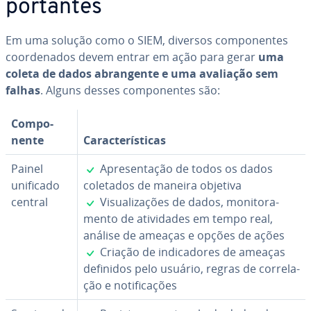
por­tan­tes
Em uma solução como o SIEM, diversos com­po­nen­tes
co­or­de­na­dos devem entrar em ação para gerar
uma
coleta de dados abran­gente e uma avaliação sem
falhas
. Alguns desses com­po­nen­tes são:
Com­po­
nente
Ca­rac­te­rís­ti­cas
✓
Painel
Apre­sen­ta­ção de todos os dados
unificado
coletados de maneira objetiva
✓
central
Vi­su­a­li­za­ções de dados, mo­ni­to­ra­
mento de ati­vi­da­des em tempo real,
análise de ameaças e opções de ações
✓
Criação de in­di­ca­do­res de ameaças
definidos pelo usuário, regras de cor­re­la­
ção e no­ti­fi­ca­ções