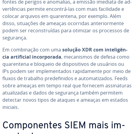
fontes de perigos e anomalias, a emissão imediata de ad­
ver­tên­cias permite encontrá-las com mais fa­ci­li­dade e
colocar arquivos em qua­ren­tena, por exemplo. Além
disso, situações de ameaças ocorridas an­te­ri­or­mente
podem ser re­cons­truí­das para otimizar os processos de
segurança.
Em com­bi­na­ção com uma
solução XDR com in­te­li­gên­
cia ar­ti­fi­cial in­cor­po­rada
, me­ca­nis­mos de defesa como
qua­ren­tena e bloqueio de dis­po­si­ti­vos de usuários ou
IPs podem ser im­ple­men­ta­dos ra­pi­da­mente por meio de
fluxos de trabalho pre­de­fi­ni­dos e au­to­ma­ti­za­dos. Feeds
sobre ameaças em tempo real que fornecem as­si­na­tu­ras
atu­a­li­za­das e dados de segurança também permitem
detectar novos tipos de ataques e ameaças em estados
iniciais.
Com­po­nen­tes SIEM mais im­