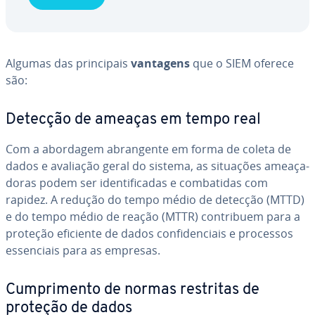
Algumas das prin­ci­pais
vantagens
que o SIEM oferece
são:
Detecção de ameaças em tempo real
Com a abordagem abran­gente em forma de coleta de
dados e avaliação geral do sistema, as situações ame­a­ça­
do­ras podem ser iden­ti­fi­ca­das e com­ba­ti­das com
rapidez. A redução do tempo médio de detecção (MTTD)
e do tempo médio de reação (MTTR) con­tri­buem para a
proteção eficiente de dados con­fi­den­ci­ais e processos
es­sen­ci­ais para as empresas.
Cum­pri­mento de normas restritas de
proteção de dados