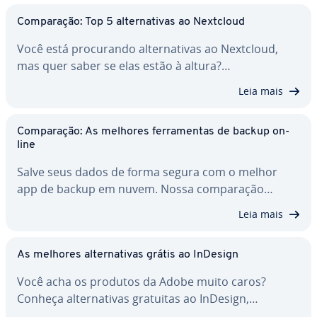
Com­pa­ra­ção: Top 5 al­ter­na­ti­vas ao Nextcloud
Você está pro­cu­rando al­ter­na­ti­vas ao Nextcloud,
mas quer saber se elas estão à altura?…
Leia mais
Com­pa­ra­ção: As melhores fer­ra­men­tas de backup on-
line
Salve seus dados de forma segura com o melhor
app de backup em nuvem. Nossa com­pa­ra­ção…
Leia mais
As melhores al­ter­na­ti­vas grátis ao InDesign
Você acha os produtos da Adobe muito caros?
Conheça al­ter­na­ti­vas gratuitas ao InDesign,…