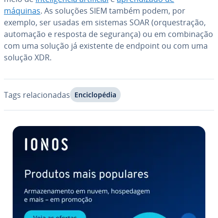
máquinas
. As soluções SIEM também podem, por
exemplo, ser usadas em sistemas SOAR (or­ques­tra­ção,
automação e resposta de segurança) ou em com­bi­na­ção
com uma solução já existente de endpoint ou com uma
solução XDR.
Tags re­la­ci­o­na­das
En­ci­clo­pé­dia
Ir para o menu principal