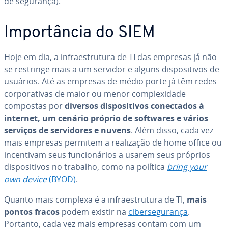
de segurança).
Im­por­tân­cia do SIEM
Hoje em dia, a in­fra­es­tru­tura de TI das empresas já não
se restringe mais a um servidor e alguns dis­po­si­ti­vos de
usuários. Até as empresas de médio porte já têm redes
cor­po­ra­ti­vas de maior ou menor com­ple­xi­dade
compostas por
diversos dis­po­si­ti­vos co­nec­ta­dos à
internet, um cenário próprio de softwares e vários
serviços de ser­vi­do­res e nuvens
. Além disso, cada vez
mais empresas permitem a re­a­li­za­ção de home office ou
in­cen­ti­vam seus fun­ci­o­ná­rios a usarem seus próprios
dis­po­si­ti­vos no trabalho, como na política
bring your
own device
(BYOD)
.
Quanto mais complexa é a in­fra­es­tru­tura de TI,
mais
pontos fracos
podem existir na
ci­ber­se­gu­rança
.
Portanto, cada vez mais empresas contam com um