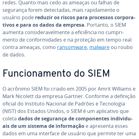
redes. Quanto mais cedo as ameaças ou falhas de
segurança forem de­tec­ta­das, mais ra­pi­da­mente o
usuário pode
reduzir os riscos para processos cor­po­ra­
ti­vos e para os dados da empresa
. Portanto, o SIEM
aumenta con­si­de­ra­vel­mente a efi­ci­ên­cia no cum­pri­
mento de con­for­mi­da­des e na proteção em tempo real
contra ameaças, como
ran­somware
,
malware
ou roubo
de dados.
Fun­ci­o­na­mento do SIEM
O acrônimo SIEM foi criado em 2005 por Amrit Williams e
Mark Nicolett da empresa Gartner. Conforme a definição
oficial do Instituto Nacional de Padrões e Tec­no­lo­gia
(NIST) dos Estados Unidos, o SIEM é um apli­ca­tivo que
coleta
dados de segurança de com­po­nen­tes in­di­vi­du­
ais de um sistema de in­for­ma­ção
e apresenta esses
dados em uma interface de usuário que permite ter uma