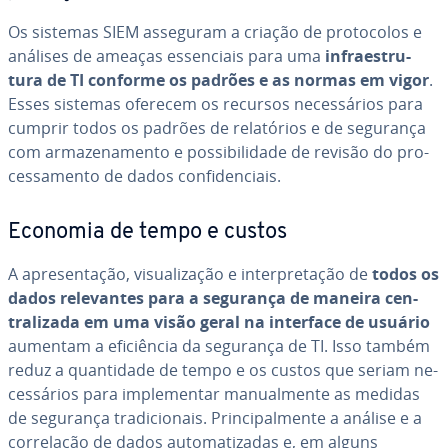
Os sistemas SIEM asseguram a criação de pro­to­co­los e
análises de ameaças es­sen­ci­ais para uma
in­fra­es­tru­
tura de TI conforme os padrões e as normas em vigor
.
Esses sistemas oferecem os recursos ne­ces­sá­rios para
cumprir todos os padrões de re­la­tó­rios e de segurança
com ar­ma­ze­na­mento e pos­si­bi­li­dade de revisão do pro­
ces­sa­mento de dados con­fi­den­ci­ais.
Economia de tempo e custos
A apre­sen­ta­ção, vi­su­a­li­za­ção e in­ter­pre­ta­ção de
todos os
dados re­le­van­tes para a segurança de maneira cen­
tra­li­zada em uma visão geral na interface de usuário
aumentam a efi­ci­ên­cia da segurança de TI. Isso também
reduz a quan­ti­dade de tempo e os custos que seriam ne­
ces­sá­rios para im­ple­men­tar ma­nu­al­mente as medidas
de segurança tra­di­ci­o­nais. Prin­ci­pal­mente a análise e a
cor­re­la­ção de dados au­to­ma­ti­za­das e, em alguns