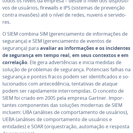
todos os níveis da empresa – desde o nível dos dis­po­si­ti­
vos de usuários, firewalls e IPS (sistemas de prevenção
contra invasões) até o nível de redes, nuvens e ser­vi­do­
res.
O SIEM combina SIM (ge­ren­ci­a­mento de in­for­ma­ções de
segurança) e SEM (ge­ren­ci­a­mento de eventos de
segurança) para
avaliar as in­for­ma­ções e os in­ci­den­tes
de segurança em tempo real, em seus contextos e em
cor­re­la­ção
. Ele gera ad­ver­tên­cias e inicia medidas de
solução de problemas de segurança. Po­ten­ci­ais falhas na
segurança e pontos fracos podem ser iden­ti­fi­ca­dos e so­
lu­ci­o­na­dos com an­te­ce­dên­cia, ten­ta­ti­vas de ataque
podem ser ra­pi­da­mente in­ter­rom­pi­das. O conceito de
SIEM foi criado em 2005 pela empresa Gartner. Im­por­
tan­tes com­po­nen­tes das soluções modernas de SIEM
incluem: UBA (análises de com­por­ta­mento de usuários),
UEBA (análises de com­por­ta­mento de usuários e
entidades) e SOAR (or­ques­tra­ção, automação e resposta