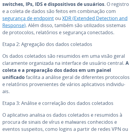
switches, IPs, IDS e dis­po­si­ti­vos de usuários
. O registro
e a coleta de dados são feitos em com­bi­na­ção com
segurança de endpoint
ou
XDR (Extended Detection and
Response)
. Além disso, também são uti­li­za­dos sistemas
de pro­to­co­los, re­la­tó­rios e segurança co­nec­ta­dos.
Etapa 2: Agregação dos dados coletados
Os dados coletados são resumidos em uma visão geral
cla­ra­mente or­ga­ni­zada na interface de usuário central.
A
coleta e a pre­pa­ra­ção dos dados em um painel
unificado
facilita a análise geral de di­fe­ren­tes pro­to­co­los
e re­la­tó­rios pro­ve­ni­en­tes de vários apli­ca­ti­vos in­di­vi­du­
ais.
Etapa 3: Análise e cor­re­la­ção dos dados coletados
O apli­ca­tivo analisa os dados coletados e resumidos à
procura de sinais de vírus e malwares co­nhe­ci­dos e
eventos suspeitos, como logins a partir de redes VPN ou