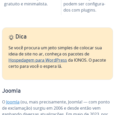
gratuito e mi­ni­ma­lista.
podem ser con­fi­gu­ra­
dos com plugins.
Dica
Se você procura um jeito simples de colocar sua
ideia de site no ar, conheça os pacotes de
Hospedagem para WordPress
da IONOS. O pacote
certo para você o espera lá.
Joomla
O
Joomla
(ou, mais pre­ci­sa­mente, Joomla! — com ponto
de ex­cla­ma­ção) surgiu em 2006 e desde então vem
ganhando diversas atu­a­li­za­ções. Em maio de 2023, por