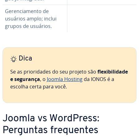
Ge­ren­ci­a­mento de
usuários amplo; inclui
grupos de usuários.
Dica
Se as pri­o­ri­da­des do seu projeto são
fle­xi­bi­li­dade
e segurança
, o
Joomla Hosting
da IONOS é a
escolha certa para você.
Joomla vs WordPress:
Perguntas fre­quen­tes