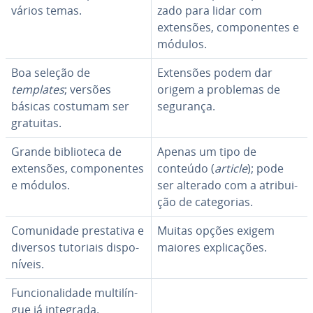
vários temas.
zado para lidar com
extensões, com­po­nen­tes e
módulos.
Boa seleção de
Extensões podem dar
templates
; versões
origem a problemas de
básicas costumam ser
segurança.
gratuitas.
Grande bi­bli­o­teca de
Apenas um tipo de
extensões, com­po­nen­tes
conteúdo (
article
); pode
e módulos.
ser alterado com a atri­bui­
ção de ca­te­go­rias.
Co­mu­ni­dade pres­ta­tiva e
Muitas opções exigem
diversos tutoriais dis­po­
maiores ex­pli­ca­ções.
ní­veis.
Fun­ci­o­na­li­dade mul­ti­lín­
gue já integrada.