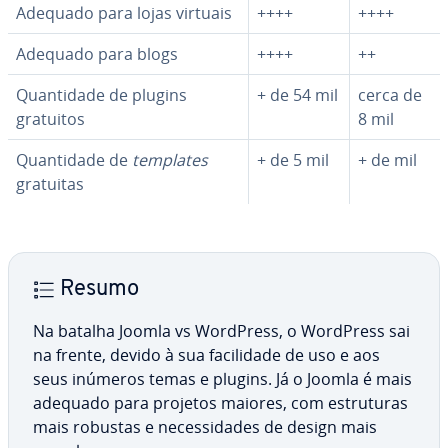
Adequado para lojas virtuais
++++
++++
Adequado para blogs
++++
++
Quan­ti­dade de plugins
+ de 54 mil
cerca de
gratuitos
8 mil
Quan­ti­dade de
templates
+ de 5 mil
+ de mil
gratuitas
Resumo
Na batalha Joomla vs WordPress, o WordPress sai
na frente, devido à sua fa­ci­li­dade de uso e aos
seus inúmeros temas e plugins. Já o Joomla é mais
adequado para projetos maiores, com es­tru­tu­ras
mais robustas e ne­ces­si­da­des de design mais