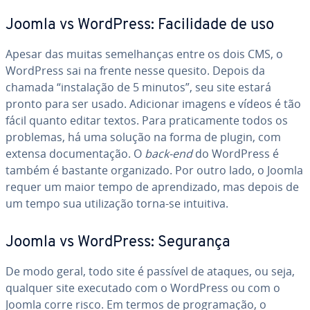
Joomla vs WordPress: Fa­ci­li­dade de uso
Apesar das muitas se­me­lhan­ças entre os dois CMS, o
WordPress sai na frente nesse quesito. Depois da
chamada “ins­ta­la­ção de 5 minutos”, seu site estará
pronto para ser usado. Adicionar imagens e vídeos é tão
fácil quanto editar textos. Para pra­ti­ca­mente todos os
problemas, há uma solução na forma de plugin, com
extensa do­cu­men­ta­ção. O
back-end
do WordPress é
também é bastante or­ga­ni­zado. Por outro lado, o Joomla
requer um maior tempo de apren­di­zado, mas depois de
um tempo sua uti­li­za­ção torna-se intuitiva.
Joomla vs WordPress: Segurança
De modo geral, todo site é passível de ataques, ou seja,
qualquer site executado com o WordPress ou com o
Joomla corre risco. Em termos de pro­gra­ma­ção, o