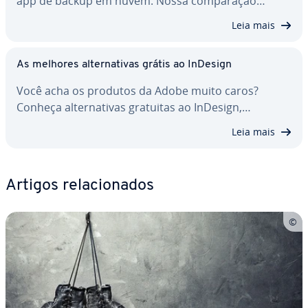
app de backup em nuvem. Nossa com­pa­ra­ção…
Leia mais
As melhores al­ter­na­ti­vas grátis ao InDesign
Você acha os produtos da Adobe muito caros?
Conheça al­ter­na­ti­vas gratuitas ao InDesign,…
Leia mais
Artigos re­la­ci­o­na­dos