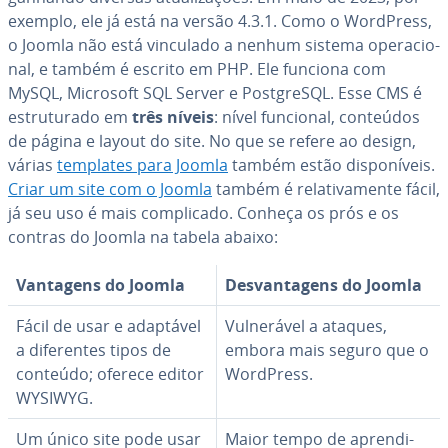
exemplo, ele já está na versão 4.3.1. Como o WordPress,
o Joomla não está vinculado a nenhum sistema ope­ra­ci­o­
nal, e também é escrito em PHP. Ele funciona com
MySQL, Microsoft SQL Server e Post­greSQL. Esse CMS é
es­tru­tu­rado em
três níveis
: nível funcional, conteúdos
de página e layout do site. No que se refere ao design,
várias
templates para Joomla
também estão dis­po­ní­veis.
Criar um site com o Joomla
também é re­la­ti­va­mente fácil,
já seu uso é mais com­pli­cado. Conheça os prós e os
contras do Joomla na tabela abaixo:
Vantagens do Joomla
Des­van­ta­gens do Joomla
Fácil de usar e adaptável
Vul­ne­rá­vel a ataques,
a di­fe­ren­tes tipos de
embora mais seguro que o
conteúdo; oferece editor
WordPress.
WYSIWYG.
Um único site pode usar
Maior tempo de apren­di­