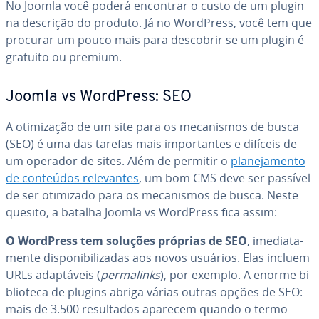
No Joomla você poderá encontrar o custo de um plugin
na descrição do produto. Já no WordPress, você tem que
procurar um pouco mais para descobrir se um plugin é
gratuito ou premium.
Joomla vs WordPress: SEO
A oti­mi­za­ção de um site para os me­ca­nis­mos de busca
(SEO) é uma das tarefas mais im­por­tan­tes e difíceis de
um operador de sites. Além de permitir o
pla­ne­ja­mento
de conteúdos re­le­van­tes
, um bom CMS deve ser passível
de ser otimizado para os me­ca­nis­mos de busca. Neste
quesito, a batalha Joomla vs WordPress fica assim:
O WordPress tem soluções próprias de SEO
, ime­di­a­ta­
mente dis­po­ni­bi­li­za­das aos novos usuários. Elas incluem
URLs adap­tá­veis (
per­ma­links
), por exemplo. A enorme bi­
bli­o­teca de plugins abriga várias outras opções de SEO:
mais de 3.500 re­sul­ta­dos aparecem quando o termo