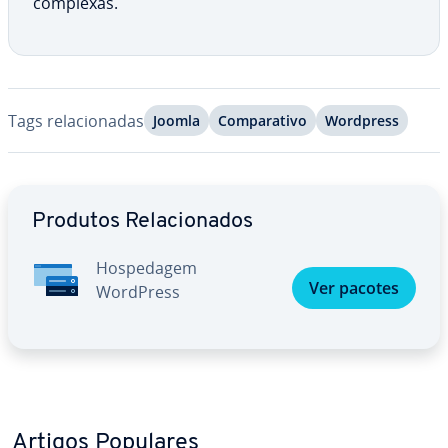
complexas.
Tags re­la­ci­o­na­das
Joomla
Com­pa­ra­tivo
Wordpress
Ir para o menu principal
Produtos Re­la­ci­o­na­dos
Hos­pe­da­gem
Ver pacotes
WordPress
Artigos Populares