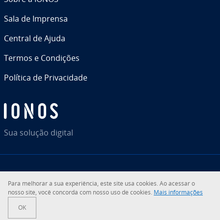
Sala de Imprensa
Central de Ajuda
Termos e Condições
Política de Pri­va­ci­dade
Sua solução digital
RSS
LinkedIn
tiktok
Instagram
Facebook
YouTube
Para melhorar a sua ex­pe­ri­ên­cia, este site usa cookies. Ao acessar o
nosso site, você concorda com nosso uso de cookies.
Mais in­for­ma­ções
© 2026
IONOS Inc.
OK