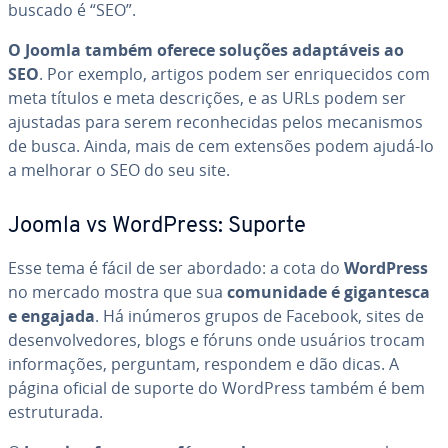
buscado é “SEO”.
O Joomla também oferece soluções adap­tá­veis ao
SEO
. Por exemplo, artigos podem ser en­ri­que­ci­dos com
meta títulos e meta des­cri­ções, e as URLs podem ser
ajustadas para serem re­co­nhe­ci­das pelos me­ca­nis­mos
de busca. Ainda, mais de cem extensões podem ajudá-lo
a melhorar o SEO do seu site.
Joomla vs WordPress: Suporte
Esse tema é fácil de ser abordado: a cota do
WordPress
no mercado mostra que sua
co­mu­ni­dade é gi­gan­tesca
e engajada
. Há inúmeros grupos de Facebook, sites de
de­sen­vol­ve­do­res, blogs e fóruns onde usuários trocam
in­for­ma­ções, perguntam, respondem e dão dicas. A
página oficial de suporte do WordPress também é bem
es­tru­tu­rada.