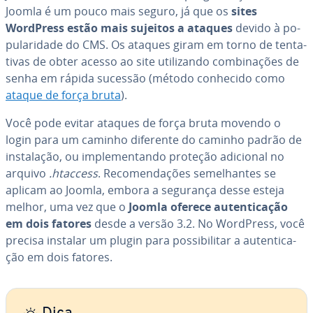
Joomla é um pouco mais seguro, já que os
sites
WordPress estão mais sujeitos a ataques
devido à po­
pu­la­ri­dade do CMS. Os ataques giram em torno de ten­ta­
ti­vas de obter acesso ao site uti­li­zando com­bi­na­ções de
senha em rápida sucessão (método conhecido como
ataque de força bruta
).
Você pode evitar ataques de força bruta movendo o
login para um caminho diferente do caminho padrão de
ins­ta­la­ção, ou im­ple­men­tando proteção adicional no
arquivo
.htaccess
. Re­co­men­da­ções se­me­lhan­tes se
aplicam ao Joomla, embora a segurança desse esteja
melhor, uma vez que o
Joomla oferece au­ten­ti­ca­ção
em dois fatores
desde a versão 3.2. No WordPress, você
precisa instalar um plugin para pos­si­bi­li­tar a au­ten­ti­ca­
ção em dois fatores.