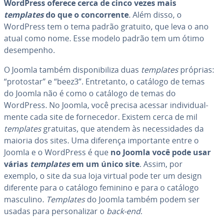
WordPress oferece cerca de cinco vezes mais
templates
do que o con­cor­rente
. Além disso, o
WordPress tem o tema padrão gratuito, que leva o ano
atual como nome. Esse modelo padrão tem um ótimo
de­sem­pe­nho.
O Joomla também dis­po­ni­bi­liza duas
templates
próprias:
“protostar” e “beez3”. En­tre­tanto, o catálogo de temas
do Joomla não é como o catálogo de temas do
WordPress. No Joomla, você precisa acessar in­di­vi­du­al­
mente cada site de for­ne­ce­dor. Existem cerca de mil
templates
gratuitas, que atendem às ne­ces­si­da­des da
maioria dos sites. Uma diferença im­por­tante entre o
Joomla e o WordPress é que
no Joomla você pode usar
várias
templates
em um único site
. Assim, por
exemplo, o site da sua loja virtual pode ter um design
diferente para o catálogo feminino e para o catálogo
masculino.
Templates
do Joomla também podem ser
usadas para per­so­na­li­zar o
back-end
.