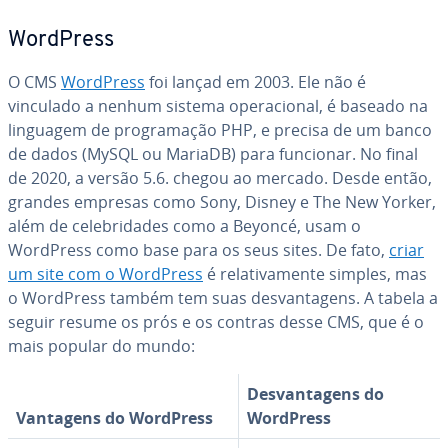
WordPress
O CMS
WordPress
foi lançad em 2003. Ele não é
vinculado a nenhum sistema ope­ra­ci­o­nal, é baseado na
linguagem de pro­gra­ma­ção PHP, e precisa de um banco
de dados (MySQL ou MariaDB) para funcionar. No final
de 2020, a versão 5.6. chegou ao mercado. Desde então,
grandes empresas como Sony, Disney e The New Yorker,
além de ce­le­bri­da­des como a Beyoncé, usam o
WordPress como base para os seus sites. De fato,
criar
um site com o WordPress
é re­la­ti­va­mente simples, mas
o WordPress também tem suas des­van­ta­gens. A tabela a
seguir resume os prós e os contras desse CMS, que é o
mais popular do mundo:
Des­van­ta­gens do
Vantagens do WordPress
WordPress