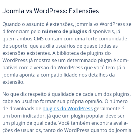
Joomla vs WordPress: Extensões
Quando o assunto é extensões, Jommla vs WordPress se
di­fe­ren­ciam pelo
número de plugins
dis­po­ní­veis, já
quem ambos CMS contam com uma forte co­mu­ni­dade
de suporte, que auxilia usuários de quase todas as
extensões exis­ten­tes. A bi­bli­o­teca de plugins do
WordPress já mostra se um de­ter­mi­nado plugin é com­
pa­tí­vel com a versão do WordPress que você tem. Já o
Joomla aponta a com­pa­ti­bi­li­dade nos detalhes da
extensão.
No que diz respeito à qualidade de cada um dos plugins,
cabe ao usuário formar sua própria opinião. O número
de downloads de
plugins do WordPress
ge­ral­mente é
um bom indicador, já que um plugin popular deve ser
um plugin de qualidade. Você também encontra ava­li­a­
ções de usuários, tanto do WordPress quanto do Joomla.