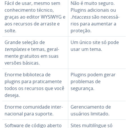
Fácil de usar, mesmo sem
Não é muito seguro.
co­nhe­ci­mento técnico,
Plugins adi­ci­o­nais ou
graças ao editor WYSIWYG e
.htaccess
são ne­ces­sá­
aos recursos de arraste e
rios para aumentar a
solte.
proteção.
Grande seleção de
Um único site só pode
templates
e temas, ge­ral­
usar um tema.
mente gratuitos em suas
versões básicas.
Enorme bi­bli­o­teca de
Plugins podem gerar
plugins para pra­ti­ca­mente
problemas de
todos os recursos que você
segurança.
deseja.
Enorme co­mu­ni­dade in­ter­
Ge­ren­ci­a­mento de
na­ci­o­nal para suporte.
usuários limitado.
Software de código aberto
Sites mul­ti­lín­gue só