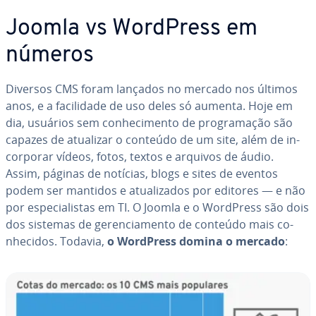
Joomla vs WordPress em
números
Diversos CMS foram lançados no mercado nos últimos
anos, e a fa­ci­li­dade de uso deles só aumenta. Hoje em
dia, usuários sem co­nhe­ci­mento de pro­gra­ma­ção são
capazes de atualizar o conteúdo de um site, além de in­
cor­po­rar vídeos, fotos, textos e arquivos de áudio.
Assim, páginas de notícias, blogs e sites de eventos
podem ser mantidos e atu­a­li­za­dos por editores — e não
por es­pe­ci­a­lis­tas em TI. O Joomla e o WordPress são dois
dos sistemas de ge­ren­ci­a­mento de conteúdo mais co­
nhe­ci­dos. Todavia,
o WordPress domina o mercado
: