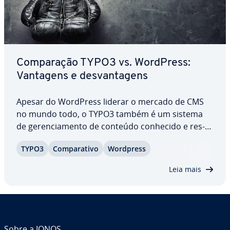
Com­pa­ra­ção TYPO3 vs. WordPress:
Vantagens e des­van­ta­gens
Apesar do WordPress liderar o mercado de CMS
no mundo todo, o TYPO3 também é um sistema
de ge­ren­ci­a­mento de conteúdo conhecido e res­
pei­tado. De­pen­dendo das suas ne­ces­si­da­des, um
TYPO3
Com­pa­ra­tivo
Wordpress
ou outro pode ser melhor para o seu site. A nossa
com­pa­ra­ção TYPO3 vs. WordPress apresenta os
Leia mais
prós e…
Sobre a IONOS