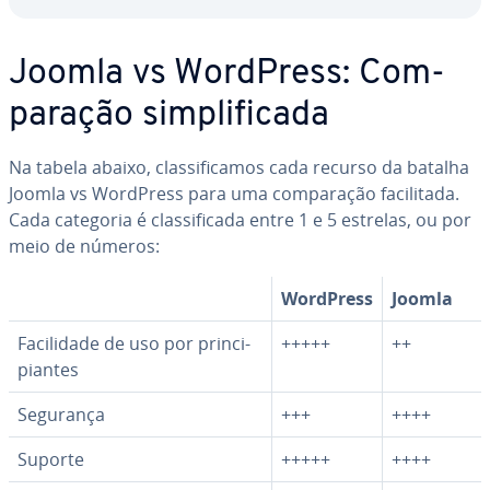
Joomla vs WordPress: Com­
pa­ra­ção sim­pli­fi­cada
Na tabela abaixo, clas­si­fi­ca­mos cada recurso da batalha
Joomla vs WordPress para uma com­pa­ra­ção fa­ci­li­tada.
Cada categoria é clas­si­fi­cada entre 1 e 5 estrelas, ou por
meio de números:
WordPress
Joomla
Fa­ci­li­dade de uso por prin­ci­
+++++
++
pi­an­tes
Segurança
+++
++++
Suporte
+++++
++++