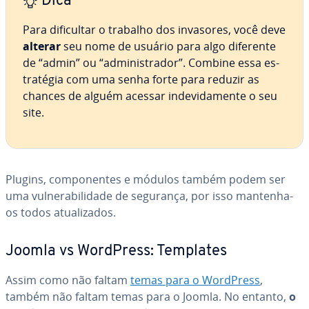
Dica
Para di­fi­cul­tar o trabalho dos invasores, você deve
alterar
seu nome de usuário para algo diferente
de “admin” ou “ad­mi­nis­tra­dor”. Combine essa es­
tra­té­gia com uma senha forte para reduzir as
chances de alguém acessar in­de­vi­da­mente o seu
site.
Plugins, com­po­nen­tes e módulos também podem ser
uma vul­ne­ra­bi­li­dade de segurança, por isso mantenha-
os todos atu­a­li­za­dos.
Joomla vs WordPress: Templates
Assim como não faltam
temas para o WordPress
,
também não faltam temas para o Joomla. No entanto,
o