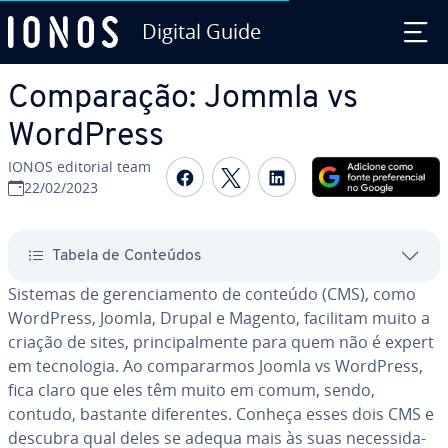
Digital Guide
Ir para o conteúdo principal
Com­pa­ra­ção: Jommla vs
WordPress
IONOS editorial team
Com­par­ti­lhar no Faceboo
Com­par­ti­lhar no Twi
Com­par­ti­lhar n
22/02/2023
Tabela de Conteúdos
Sistemas de ge­ren­ci­a­mento de conteúdo (CMS), como
WordPress, Joomla, Drupal e Magento, facilitam muito a
criação de sites, prin­ci­pal­mente para quem não é expert
em tec­no­lo­gia. Ao com­pa­rar­mos Joomla vs WordPress,
fica claro que eles têm muito em comum, sendo,
contudo, bastante di­fe­ren­tes. Conheça esses dois CMS e
descubra qual deles se adequa mais às suas ne­ces­si­da­