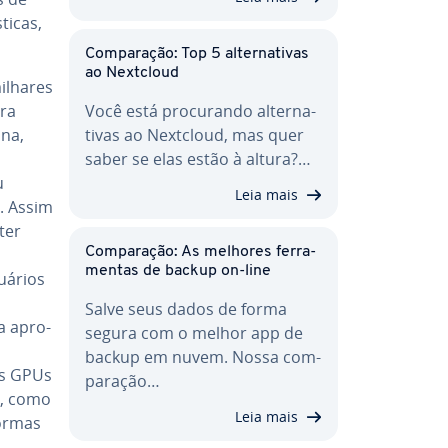
ti­cas,
Com­pa­ra­ção: Top 5 al­ter­na­ti­vas
ao Nextcloud
ilhares
ra
Você está pro­cu­rando al­ter­na­
ina,
ti­vas ao Nextcloud, mas quer
saber se elas estão à altura?…
u
Leia mais
. Assim
ter
Com­pa­ra­ção: As melhores fer­ra­
men­tas de backup on-line
suários
Salve seus dados de forma
a apro­
segura com o melhor app de
backup em nuvem. Nossa com­
as GPUs
pa­ra­ção…
d, como
Leia mais
or­mas