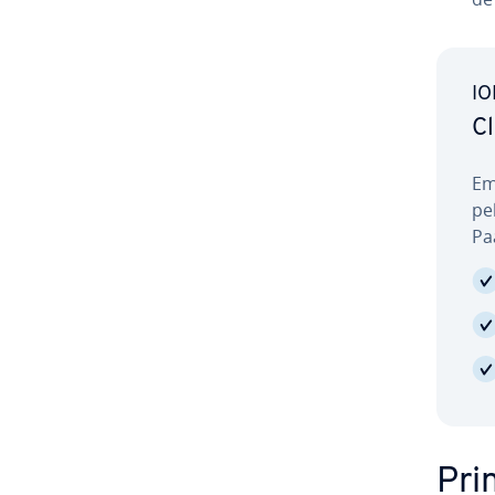
IO
C
Em
pe
Pa
Pri