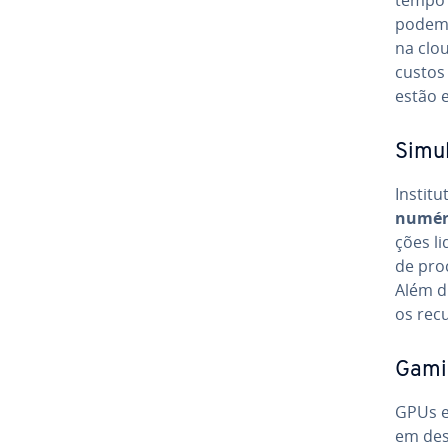
podem 
na clo
custos 
estão e
Si­mu­l
Ins­ti
numéri
ções l
de pro­
Além di
os rec
Gamin
GPUs e
em des