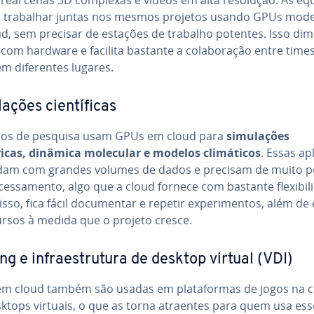
trabalhar juntas nos mesmos projetos usando GPUs mod
ud, sem precisar de estações de trabalho potentes. Isso dim
com hardware e facilita bastante a co­la­bo­ra­ção entre time
m di­fe­ren­tes lugares.
a­ções ci­en­tí­fi­cas
­tu­tos de pesquisa usam GPUs em cloud para
si­mu­la­ções
cas, dinâmica molecular e modelos cli­má­ti­cos
. Essas apl
idam com grandes volumes de dados e precisam de muito 
ces­sa­mento, algo que a cloud fornece com bastante fle­xi­bi­li
sso, fica fácil do­cu­men­tar e repetir ex­pe­ri­men­tos, além de
ursos à medida que o projeto cresce.
g e in­fra­es­tru­tura de desktop virtual (VDI)
m cloud também são usadas em pla­ta­for­mas de jogos na c
ktops virtuais, o que as torna atraentes para quem usa ess