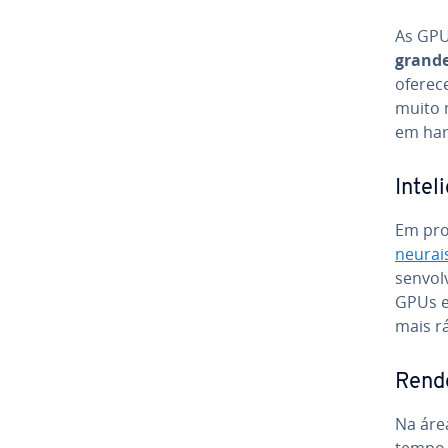
As GPU
grande
oferec
muito m
em har
In­te­
Em pro
neurai
sen­vol
GPUs e
mais rá
Ren­de
Na áre
tempo 