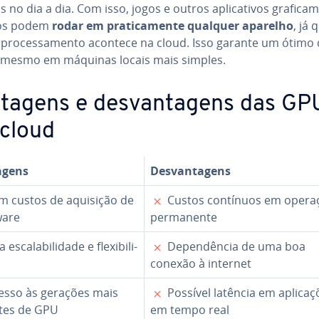
s no dia a dia. Com isso, jogos e outros apli­ca­ti­vos gra­fi­ca­
os podem
rodar em pra­ti­ca­mente qualquer aparelho
, já 
 pro­ces­sa­mento acontece na cloud. Isso garante um ótimo 
 mesmo em máquinas locais mais simples.
tagens e des­van­ta­gens das GP
cloud
agens
Des­van­ta­gens
✓
✗
 custos de aquisição de
Custos contínuos em opera
ware
per­ma­nente
✓
✗
 es­ca­la­bi­li­dade e fle­xi­bi­li­
De­pen­dên­cia de uma boa
conexão à internet
✓
✗
sso às gerações mais
Possível latência em apli­ca­
tes de GPU
em tempo real