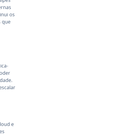
ernas
inui os
s que
i­ca­
poder
­dade.
 escalar
loud e
es