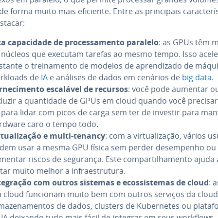
e forma muito mais eficiente. Entre as prin­ci­pais ca­rac­te­rís­
stacar:
ta ca­pa­ci­dade de pro­ces­sa­mento paralelo
: as GPUs têm m
 núcleos que executam tarefas ao mesmo tempo. Isso acele
stante o trei­na­mento de modelos de apren­di­zado de máqu
rkloads de
IA
e análises de dados em cenários de
big data
.
r­ne­ci­mento escalável de recursos
: você pode aumentar o
duzir a quan­ti­dade de GPUs em cloud quando você precisar
 para lidar com picos de carga sem ter de investir para man
rdware caro o tempo todo.
­tu­a­li­za­ção e multi-tenancy
: com a vir­tu­a­li­za­ção, vários u
dem usar a mesma GPU física sem perder de­sem­pe­nho ou
mentar riscos de segurança. Este com­par­ti­lha­mento ajuda 
­tar muito melhor a in­fra­es­tru­tura.
­te­gra­ção com outros sistemas e ecos­sis­te­mas de cloud
: 
 cloud funcionam muito bem com outros serviços da clou
ma­ze­na­men­tos de dados, clusters de Ku­ber­ne­tes ou pla­ta­f
 IA deixando tudo mais fácil de integrar em seus workflows.