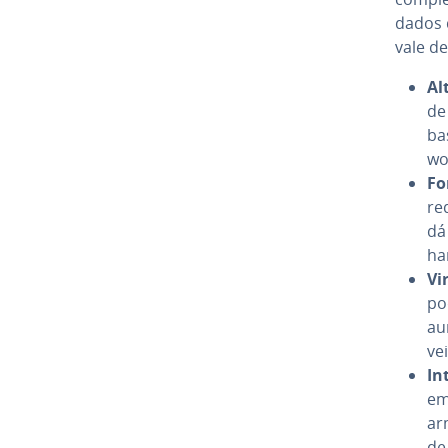
dados d
vale de
Al
de
ba
wo
Fo
re
dá
ha
Vir
po
au
vei
In
em
ar­
de