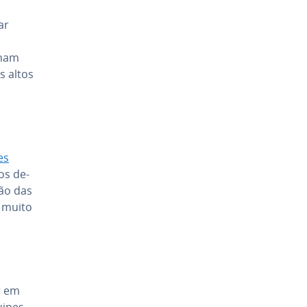
ar
rnam
s altos
es
os de­
­ção das
a muito
r em
uipes