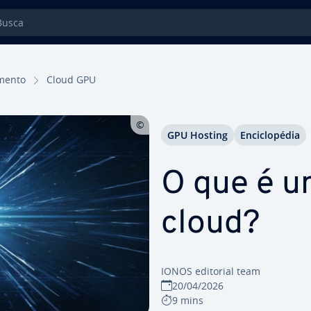
sca
­mento
Cloud GPU
GPU Hosting
En­ci­clo­pé­dia
O que é 
cloud?
IONOS editorial team
20/04/2026
9 mins