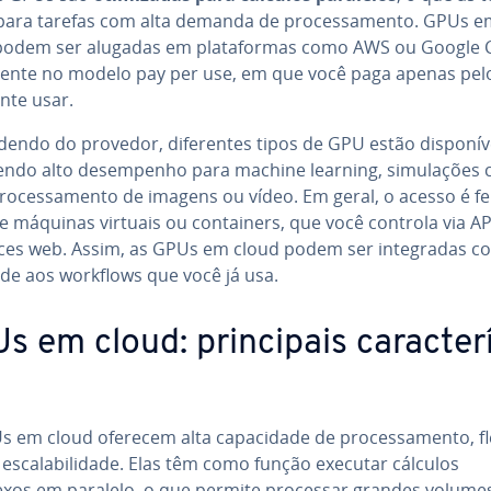
 para tarefas com alta demanda de pro­ces­sa­mento. GPUs 
podem ser alugadas em pla­ta­for­mas como AWS ou Google 
­mente no modelo pay per use, em que você paga apenas pel
nte usar.
dendo do provedor, di­fe­ren­tes tipos de GPU estão dis­po­ní­v
cendo alto de­sem­pe­nho para machine learning, si­mu­la­ções ci­e
ro­ces­sa­mento de imagens ou vídeo. Em geral, o acesso é fe
 máquinas virtuais ou con­tai­ners, que você controla via AP
fa­ces web. Assim, as GPUs em cloud podem ser in­te­gra­das co
i­dade aos workflows que você já usa.
 em cloud: prin­ci­pais ca­rac­te­rí
 em cloud oferecem alta ca­pa­ci­dade de pro­ces­sa­mento, fle­xi
es­ca­la­bi­li­dade. Elas têm como função executar cálculos
xos em paralelo, o que permite processar grandes volume