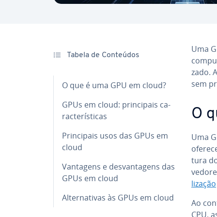
Uma GP
Tabela de Conteúdos
com­pu­
zado. 
sem pre
O que é uma GPU em cloud?
GPUs em cloud: prin­ci­pais ca­
O q
rac­te­rís­ti­cas
Prin­ci­pais usos das GPUs em
Uma GP
cloud
oferec
tura do
Vantagens e des­van­ta­gens das
ve­do­r
GPUs em cloud
li­za­ção
Al­ter­na­ti­vas às GPUs em cloud
Ao cont
CPU, a