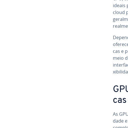
ideais
cloud 
ge­ral
realme
De­pen­
ofe­re­
cas e p
meio de
in­ter­
xi­bi­l
GPUs
cas
As GPUs
dade e 
comple