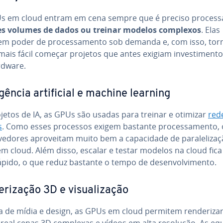
s em cloud entram em cena sempre que é preciso process
s volumes de dados ou treinar modelos complexos
. Elas
em poder de pro­ces­sa­mento sob demanda e, com isso, to
ais fácil começar projetos que antes exigiam in­ves­ti­men­to
dware.
li­gên­cia ar­ti­fi­cial e machine learning
jetos de IA, as GPUs são usadas para treinar e otimizar
red
s
. Como esses processos exigem bastante pro­ces­sa­mento, 
­ve­do­res apro­vei­tam muito bem a ca­pa­ci­dade de pa­ra­le­li­za
m cloud. Além disso, escalar e testar modelos na cloud fic
pido, o que reduz bastante o tempo de de­sen­vol­vi­mento.
­ri­za­ção 3D e vi­su­a­li­za­ção
a de mídia e design, as GPUs em cloud permitem ren­de­ri­za
real cenas 3D complexas e vídeos em alta resolução. As eq