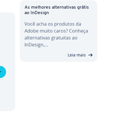
As melhores al­ter­na­ti­vas grátis
ao InDesign
Você acha os produtos da
Adobe muito caros? Conheça
al­ter­na­ti­vas gratuitas ao
InDesign,…
Leia mais
r