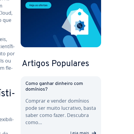
em
Cloud,
o que
eis,
n­tí­fi­
ito por
Is ou
Artigos Populares
m fle­
Como ganhar dinheiro com
domínios?
s­ti­
Comprar e vender domínios
pode ser muito lucrativo, basta
saber como fazer. Descubra
­bi­li­
como…
Leia mais
s de