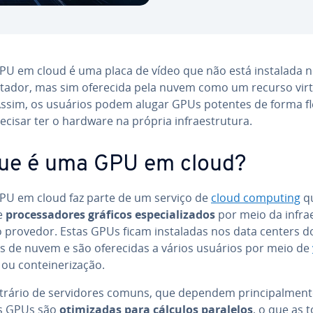
U em cloud é uma placa de vídeo que não está instalada n
ta­dor, mas sim oferecida pela nuvem como um recurso vir­tu­
Assim, os usuários podem alugar GPUs potentes de forma fle
cisar ter o hardware na própria in­fra­es­tru­tura.
ue é uma GPU em cloud?
U em cloud faz parte de um serviço de
cloud computing
q
e
pro­ces­sa­do­res gráficos es­pe­ci­a­li­za­dos
por meio da in­fra­e
 provedor. Estas GPUs ficam ins­ta­la­das nos data centers d
es de nuvem e são ofe­re­ci­das a vários usuários por meio de
ou con­tei­ne­ri­za­ção.
rário de ser­vi­do­res comuns, que dependem prin­ci­pal­men
s GPUs são
oti­mi­za­das para cálculos paralelos
, o que as 