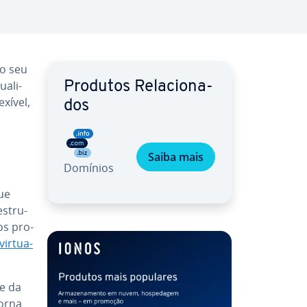
o seu
a­li­
Produtos Re­la­ci­o­na­
xível,
dos
Saiba mais
Domínios
ue
s­tru­
os pro­
vir­tu­a­
te da
torna