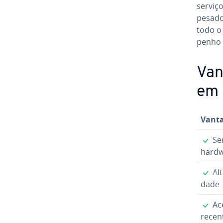
serviço
pesad
todo o
pe­nho
Van
em 
Vant
Sem
hard
Alta
dade
Ace
recen