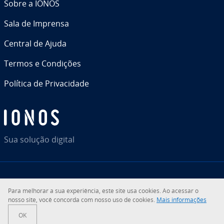
Sobre a IONOS
Sala de Imprensa
Central de Ajuda
Termos e Condições
Política de Pri­va­ci­dade
Sua solução digital
RSS
LinkedIn
tiktok
Instagram
Facebook
YouTube
Para melhorar a sua ex­pe­ri­ên­cia, este site usa cookies. Ao acessar o
nosso site, você concorda com nosso uso de cookies.
Mais in­for­ma­ções
© 2026
IONOS Inc.
OK