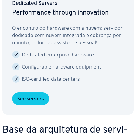
Dedicated Servers
Per­for­mance through in­no­va­tion
O encontro do hardware com a nuvem: servidor
dedicado com nuvem integrada e cobrança por
minuto, incluindo as­sis­tente pessoal!
Dedicated en­ter­prise hardware
Con­fi­gu­ra­ble hardware equipment
ISO-certified data centers
See servers
Base da ar­qui­te­tura de ser­vi­