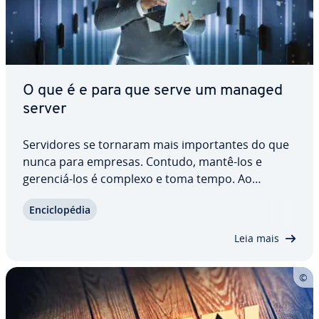
O que é e para que serve um managed
server
Ser­vi­do­res se tornaram mais im­por­tan­tes do que
nunca para empresas. Contudo, mantê-los e
gerenciá-los é complexo e toma tempo. Ao
adquirir um managed server, você transfere essas
En­ci­clo­pé­dia
im­por­tan­tes tarefas para es­pe­ci­a­lis­tas. Conheça
as prin­ci­pais vantagens de ser­vi­do­res ge­ren­ci­a­
Leia mais
dos,…