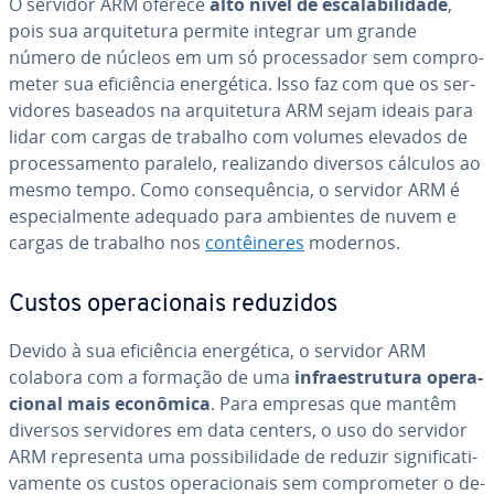
O servidor ARM oferece
alto nível de es­ca­la­bi­li­dade
,
pois sua ar­qui­te­tura permite integrar um grande
número de núcleos em um só pro­ces­sa­dor sem com­pro­
me­ter sua efi­ci­ên­cia ener­gé­tica. Isso faz com que os ser­
vi­do­res baseados na ar­qui­te­tura ARM sejam ideais para
lidar com cargas de trabalho com volumes elevados de
pro­ces­sa­mento paralelo, re­a­li­zando diversos cálculos ao
mesmo tempo. Como con­sequên­cia, o servidor ARM é
es­pe­ci­al­mente adequado para ambientes de nuvem e
cargas de trabalho nos
con­têi­ne­res
modernos.
Custos ope­ra­ci­o­nais reduzidos
Devido à sua efi­ci­ên­cia ener­gé­tica, o servidor ARM
colabora com a formação de uma
in­fra­es­tru­tura ope­ra­
ci­o­nal mais econômica
. Para empresas que mantêm
diversos ser­vi­do­res em data centers, o uso do servidor
ARM re­pre­senta uma pos­si­bi­li­dade de reduzir sig­ni­fi­ca­ti­
va­mente os custos ope­ra­ci­o­nais sem com­pro­me­ter o de­