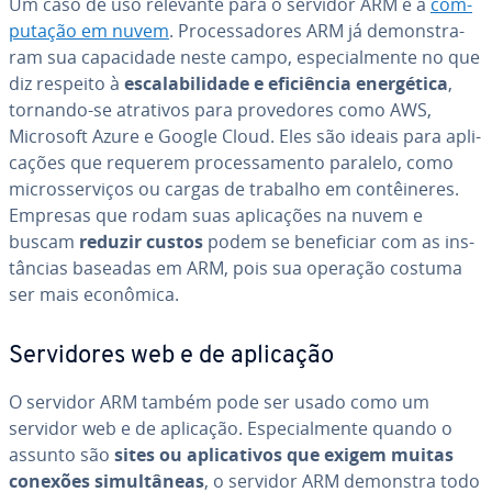
Um caso de uso relevante para o servidor ARM é a
com­
pu­ta­ção em nuvem
. Pro­ces­sa­do­res ARM já de­mons­tra­
ram sua ca­pa­ci­dade neste campo, es­pe­ci­al­mente no que
diz respeito à
es­ca­la­bi­li­dade e efi­ci­ên­cia ener­gé­tica
,
tornando-se atrativos para pro­ve­do­res como AWS,
Microsoft Azure e Google Cloud. Eles são ideais para apli­
ca­ções que requerem pro­ces­sa­mento paralelo, como
mi­cros­ser­vi­ços ou cargas de trabalho em con­têi­ne­res.
Empresas que rodam suas apli­ca­ções na nuvem e
buscam
reduzir custos
podem se be­ne­fi­ciar com as ins­
tân­cias baseadas em ARM, pois sua operação costuma
ser mais econômica.
Ser­vi­do­res web e de aplicação
O servidor ARM também pode ser usado como um
servidor web e de aplicação. Es­pe­ci­al­mente quando o
assunto são
sites ou apli­ca­ti­vos que exigem muitas
conexões si­mul­tâ­neas
, o servidor ARM demonstra todo