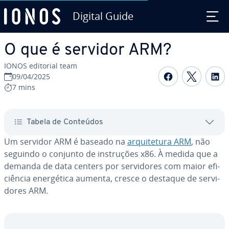
Digital Guide
Ir para o conteúdo principal
O que é servidor ARM?
IONOS editorial team
Com­par­ti­
Com­par
C
09/04/2025
7 mins
Tabela de Conteúdos
Um servidor ARM é baseado na
ar­qui­te­tura ARM
, não
seguindo o conjunto de ins­tru­ções x86. À medida que a
demanda de data centers por ser­vi­do­res com maior efi­
ci­ên­cia ener­gé­tica aumenta, cresce o destaque de ser­vi­
do­res ARM.