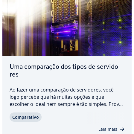
Uma com­pa­ra­ção dos tipos de ser­vi­do­
res
Ao fazer uma com­pa­ra­ção de ser­vi­do­res, você
logo percebe que há muitas opções e que
escolher o ideal nem sempre é tão simples. Pro­ve­
do­res de hos­pe­da­gem oferecem ser­vi­do­res
Com­pa­ra­tivo
virtuais, dedicados e em nuvem em di­fe­ren­tes
níveis de de­sem­pe­nho. Mas quais são as di­fe­ren­
Leia mais
ças entre esses…