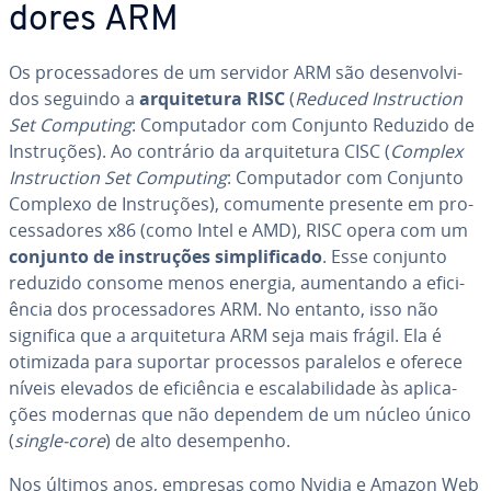
do­res ARM
Os pro­ces­sa­do­res de um servidor ARM são de­sen­vol­vi­
dos seguindo a
ar­qui­te­tura RISC
(
Reduced Ins­truc­tion
Set Computing
: Com­pu­ta­dor com Conjunto Reduzido de
Ins­tru­ções). Ao contrário da ar­qui­te­tura CISC (
Complex
Ins­truc­tion Set Computing
: Com­pu­ta­dor com Conjunto
Complexo de Ins­tru­ções), comumente presente em pro­
ces­sa­do­res x86 (como Intel e AMD), RISC opera com um
conjunto de ins­tru­ções sim­pli­fi­cado
. Esse conjunto
reduzido consome menos energia, au­men­tando a efi­ci­
ên­cia dos pro­ces­sa­do­res ARM. No entanto, isso não
significa que a ar­qui­te­tura ARM seja mais frágil. Ela é
otimizada para suportar processos paralelos e oferece
níveis elevados de efi­ci­ên­cia e es­ca­la­bi­li­dade às apli­ca­
ções modernas que não dependem de um núcleo único
(
single-core
) de alto de­sem­pe­nho.
Nos últimos anos, empresas como Nvidia e Amazon Web