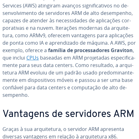
Services (AWS) atingiram avanços sig­ni­fi­ca­ti­vos no de­
sen­vol­vi­mento de ser­vi­do­res ARM de alto de­sem­pe­nho,
capazes de atender às ne­ces­si­da­des de apli­ca­ções cor­
po­ra­ti­vas e na nuvem. Iterações modernas da ar­qui­te­
tura, como ARMv9, oferecem vantagens para apli­ca­ções
de ponta como IA e apren­di­zado de máquina. A AWS, por
exemplo, oferece a
família de pro­ces­sa­do­res Graviton
,
que inclui
CPUs
baseadas em ARM pro­je­ta­das es­pe­ci­fi­ca­
mente para seus data centers. Como resultado, a ar­qui­
te­tura ARM evoluiu de um padrão usado pre­do­mi­nan­te­
mente em dis­po­si­ti­vos móveis e passou a ser uma base
confiável para data centers e com­pu­ta­ção de alto de­
sem­pe­nho.
Vantagens de ser­vi­do­res ARM
Graças à sua ar­qui­te­tura, o servidor ARM apresenta
diversas vantagens em relação à ar­qui­te­tura x86.