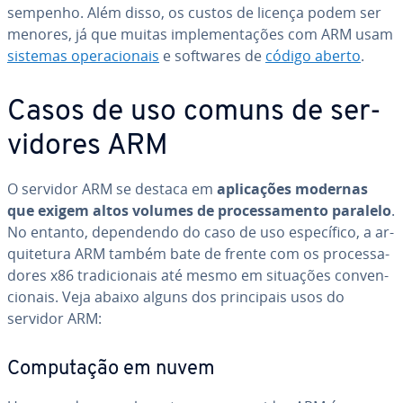
sem­pe­nho. Além disso, os custos de licença podem ser
menores, já que muitas im­ple­men­ta­ções com ARM usam
sistemas ope­ra­ci­o­nais
e softwares de
código aberto
.
Casos de uso comuns de ser­
vi­do­res ARM
O servidor ARM se destaca em
apli­ca­ções modernas
que exigem altos volumes de pro­ces­sa­mento paralelo
.
No entanto, de­pen­dendo do caso de uso es­pe­cí­fico, a ar­
qui­te­tura ARM também bate de frente com os pro­ces­sa­
do­res x86 tra­di­ci­o­nais até mesmo em situações con­ven­
ci­o­nais. Veja abaixo alguns dos prin­ci­pais usos do
servidor ARM:
Com­pu­ta­ção em nuvem