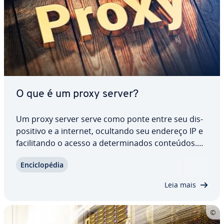
O que é um proxy server?
Um proxy server serve como ponte entre seu dis­
po­si­tivo e a internet, ocultando seu endereço IP e
fa­ci­li­tando o acesso a de­ter­mi­na­dos conteúdos.
Mas quais tipos de Proxy servers existem e quais
En­ci­clo­pé­dia
vantagens oferecem para ba­lan­ce­a­mento de carga
e segurança? Em nosso artigo, você…
Leia mais