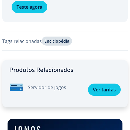
Teste agora
Tags re­la­ci­o­na­das
En­ci­clo­pé­dia
Ir para o menu principal
Produtos Re­la­ci­o­na­dos
Servidor de jogos
Ver tarifas