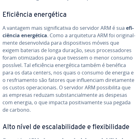
Efi­ci­ên­cia ener­gé­tica
A vantagem mais sig­ni­fi­ca­tiva do servidor ARM é sua
efi­
ci­ên­cia ener­gé­tica
. Como a ar­qui­te­tura ARM foi ori­gi­nal­
mente de­sen­vol­vida para dis­po­si­ti­vos móveis que
exigem baterias de longa duração, seus pro­ces­sa­do­res
foram oti­mi­za­dos para que tivessem o menor consumo
possível. Tal efi­ci­ên­cia ener­gé­tica também é benéfica
para os data centers, nos quais o consumo de energia e
o res­fri­a­mento são fatores que in­flu­en­ciam di­re­ta­mente
os custos ope­ra­ci­o­nais. O servidor ARM pos­si­bi­lita que
as empresas reduzam subs­tan­ci­al­mente as despesas
com energia, o que impacta po­si­ti­va­mente sua pegada
de carbono.
Alto nível de es­ca­la­bi­li­dade e fle­xi­bi­li­dade