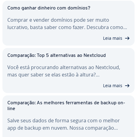
Como ganhar dinheiro com domínios?
Comprar e vender domínios pode ser muito
lucrativo, basta saber como fazer. Descubra como…
Leia mais
Com­pa­ra­ção: Top 5 al­ter­na­ti­vas ao Nextcloud
Você está pro­cu­rando al­ter­na­ti­vas ao Nextcloud,
mas quer saber se elas estão à altura?…
Leia mais
Com­pa­ra­ção: As melhores fer­ra­men­tas de backup on-
line
Salve seus dados de forma segura com o melhor
app de backup em nuvem. Nossa com­pa­ra­ção…