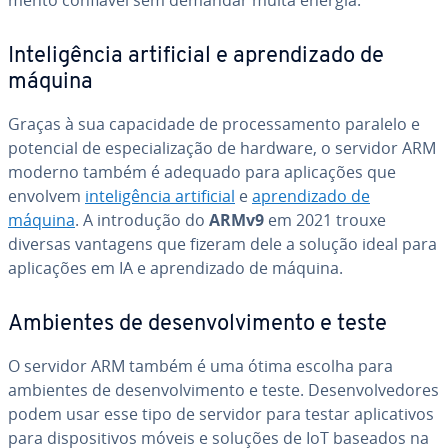
mento confiável sem demandar muita energia.
In­te­li­gên­cia ar­ti­fi­cial e apren­di­zado de
máquina
Graças à sua ca­pa­ci­dade de pro­ces­sa­mento paralelo e
potencial de es­pe­ci­a­li­za­ção de hardware, o servidor ARM
moderno também é adequado para apli­ca­ções que
envolvem
in­te­li­gên­cia ar­ti­fi­cial
e
apren­di­zado de
máquina
. A in­tro­du­ção do
ARMv9
em 2021 trouxe
diversas vantagens que fizeram dele a solução ideal para
apli­ca­ções em IA e apren­di­zado de máquina.
Ambientes de de­sen­vol­vi­mento e teste
O servidor ARM também é uma ótima escolha para
ambientes de de­sen­vol­vi­mento e teste. De­sen­vol­ve­do­res
podem usar esse tipo de servidor para testar apli­ca­ti­vos
para dis­po­si­ti­vos móveis e soluções de IoT baseados na