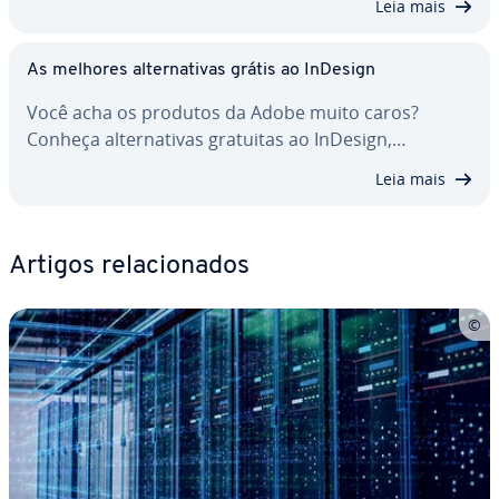
Leia mais
As melhores al­ter­na­ti­vas grátis ao InDesign
Você acha os produtos da Adobe muito caros?
Conheça al­ter­na­ti­vas gratuitas ao InDesign,…
Leia mais
Artigos re­la­ci­o­na­dos