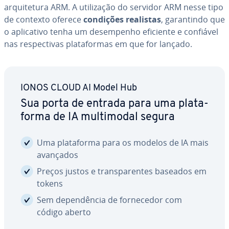
ar­qui­te­tura ARM. A uti­li­za­ção do servidor ARM nesse tipo
de contexto oferece
condições realistas
, ga­ran­tindo que
o apli­ca­tivo tenha um de­sem­pe­nho eficiente e confiável
nas res­pec­ti­vas pla­ta­for­mas em que for lançado.
IONOS CLOUD AI Model Hub
Sua porta de entrada para uma pla­ta­
forma de IA mul­ti­mo­dal segura
Uma pla­ta­forma para os modelos de IA mais
avançados
Preços justos e trans­pa­ren­tes baseados em
tokens
Sem de­pen­dên­cia de for­ne­ce­dor com
código aberto