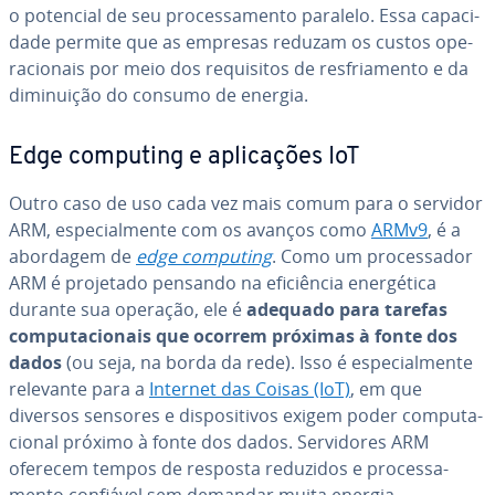
o potencial de seu pro­ces­sa­mento paralelo. Essa ca­pa­ci­
dade permite que as empresas reduzam os custos ope­
ra­ci­o­nais por meio dos re­qui­si­tos de res­fri­a­mento e da
di­mi­nui­ção do consumo de energia.
Edge computing e apli­ca­ções IoT
Outro caso de uso cada vez mais comum para o servidor
ARM, es­pe­ci­al­mente com os avanços como
ARMv9
, é a
abordagem de
edge computing
. Como um pro­ces­sa­dor
ARM é projetado pensando na efi­ci­ên­cia ener­gé­tica
durante sua operação, ele é
adequado para tarefas
com­pu­ta­ci­o­nais que ocorrem próximas à fonte dos
dados
(ou seja, na borda da rede). Isso é es­pe­ci­al­mente
relevante para a
Internet das Coisas (IoT)
, em que
diversos sensores e dis­po­si­ti­vos exigem poder com­pu­ta­
ci­o­nal próximo à fonte dos dados. Ser­vi­do­res ARM
oferecem tempos de resposta reduzidos e pro­ces­sa­