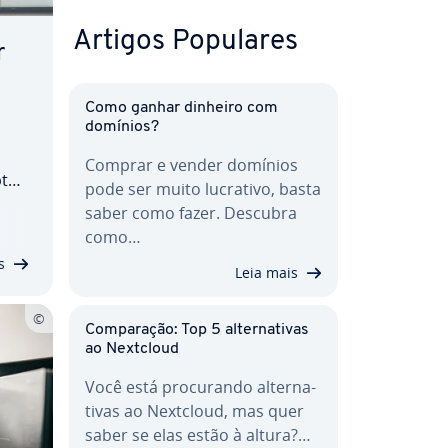
Artigos Populares
r
Como ganhar dinheiro com
domínios?
Comprar e vender domínios
pt
pode ser muito lucrativo, basta
­ti­
saber como fazer. Descubra
como…
sina
s
Leia mais
Com­pa­ra­ção: Top 5 al­ter­na­ti­vas
ao Nextcloud
Você está pro­cu­rando al­ter­na­
ti­vas ao Nextcloud, mas quer
saber se elas estão à altura?…