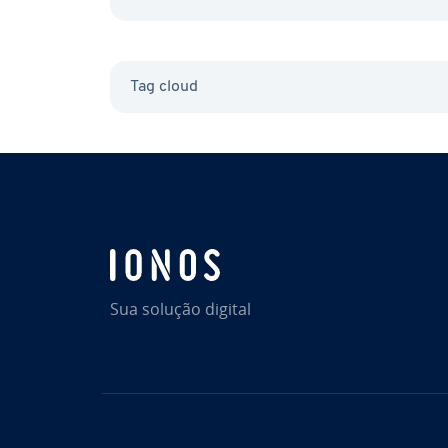
de­fi­ni­dos ou…
Tag cloud
Sua solução digital