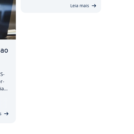
Leia mais
 ao
S­
r­
ial
ti­
s