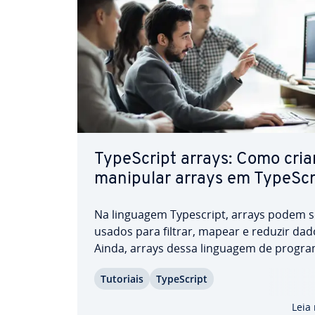
Ty­peS­cript arrays: Como cria
manipular arrays em Ty­peS­cr
Na linguagem Ty­pes­cript, arrays podem s
usados para filtrar, mapear e reduzir dad
Ainda, arrays dessa linguagem de pro­gra
têm a vantagem da segurança de tipos (
Tutoriais
Ty­peS­cript
arrays Ja­vaS­cript não têm), por serem ca
de detectar erros, como acessos a elemen
Leia