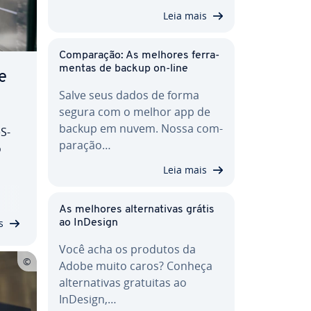
Leia mais
Com­pa­ra­ção: As melhores fer­ra­
men­tas de backup on-line
e
Salve seus dados de forma
segura com o melhor app de
backup em nuvem. Nossa com­
S­
pa­ra­ção…
o
Leia mais
am
s
As melhores al­ter­na­ti­vas grátis
s
ao InDesign
Você acha os produtos da
Adobe muito caros? Conheça
al­ter­na­ti­vas gratuitas ao
InDesign,…