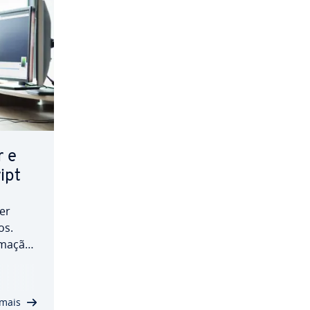
r e
ipt
er
os.
­ma­ção
que
pazes
tos in­
 mais