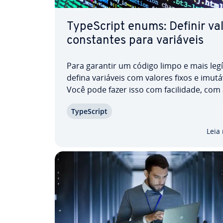
Ty­peS­cript enums: Definir va
cons­tan­tes para variáveis
Para garantir um código limpo e mais legí
defina variáveis com valores fixos e imutá
Você pode fazer isso com fa­ci­li­dade, com
ajuda de Ty­peS­cript enums. Neste artigo, e
Ty­peS­cript
ca­mos como essa classe especial funcion
apre­sen­ta­mos alguns exemplos práticos
Leia
aplicação.