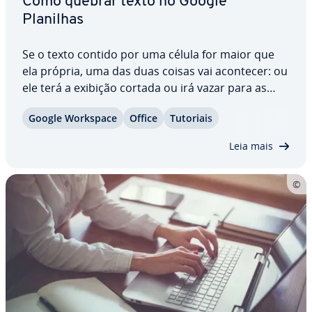
Como quebrar texto no Google
Planilhas
Se o texto contido por uma célula for maior que
ela própria, uma das duas coisas vai acontecer: ou
ele terá a exibição cortada ou irá vazar para as
células vizinhas. Em ambos os casos, o layout e a
Google Workspace
Office
Tutoriais
leitura da sua planilha podem ficar pre­ju­di­ca­dos.
Por isso, vale a pena aprender…
Leia mais