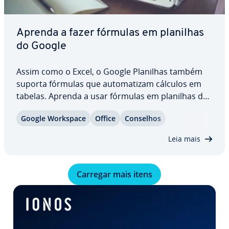
Aprenda a fazer fórmulas em planilhas
do Google
Assim como o Excel, o Google Planilhas também
suporta fórmulas que au­to­ma­ti­zam cálculos em
tabelas. Aprenda a usar fórmulas em planilhas do
Google para executar operações ma­te­má­ti­cas
Google Workspace
Office
Conselhos
básicas e exibir re­sul­ta­dos no próprio documento.
Nosso tutorial também apresenta as prin­ci­pais…
Leia mais
Carregar mais itens