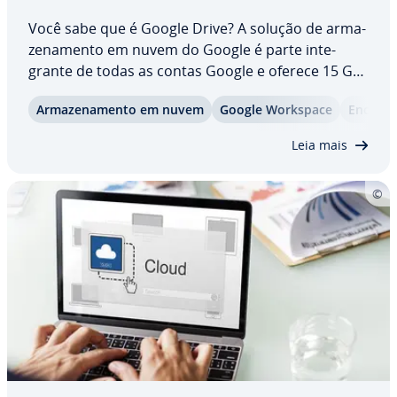
Você sabe que é Google Drive? A solução de ar­ma­
ze­na­mento em nuvem do Google é parte in­te­
grante de todas as contas Google e oferece 15 GB
de espaço de ar­ma­ze­na­mento gratuito para salvar
Ar­ma­ze­na­mento em nuvem
Google Workspace
En­ci­clo­
arquivos, contatos e conversas de e-mail. O
Google Drive também é uma fer­ra­menta prática
Leia mais
para o…