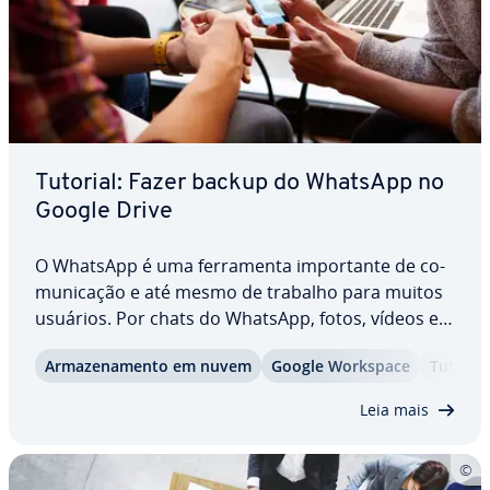
Tutorial: Fazer backup do WhatsApp no
Google Drive
O WhatsApp é uma fer­ra­menta im­por­tante de co­
mu­ni­ca­ção e até mesmo de trabalho para muitos
usuários. Por chats do WhatsApp, fotos, vídeos e
in­for­ma­ções são com­par­ti­lha­dos, por isso,
Ar­ma­ze­na­mento em nuvem
Google Workspace
Tutoriai
ninguém pode arriscar perder esses dados. Para
evitar que você perca conversas e arquivos do…
Leia mais