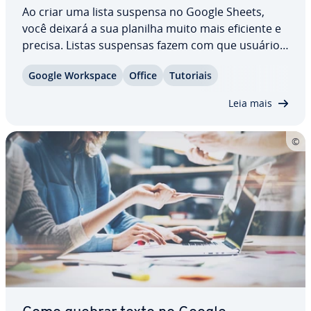
Ao criar uma lista suspensa no Google Sheets,
você deixará a sua planilha muito mais eficiente e
precisa. Listas suspensas fazem com que usuários
só possam inserir de­ter­mi­na­dos conteúdos e
Google Workspace
Office
Tutoriais
valores nas células, mi­ni­mi­zando a pos­si­bi­li­dade
de erros e ga­ran­tindo a con­sis­tên­cia dos…
Leia mais