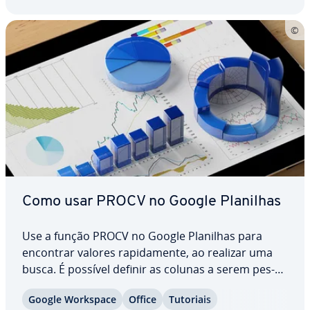
baseados na nuvem…
Como usar PROCV no Google Planilhas
Use a função PROCV no Google Planilhas para
encontrar valores ra­pi­da­mente, ao realizar uma
busca. É possível definir as colunas a serem pes­
qui­sa­das. A busca será realizada de cima para
Google Workspace
Office
Tutoriais
baixo, para encontrar o valor es­pe­ci­fi­cado. PROCV