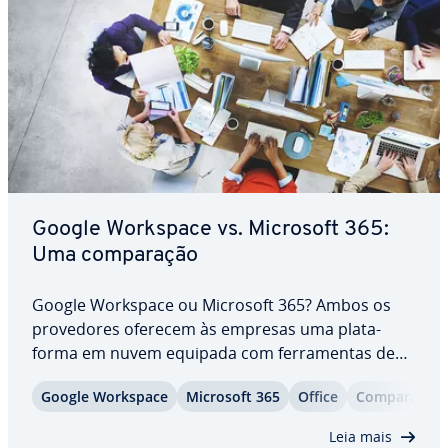
Google Workspace vs. Microsoft 365:
Uma com­pa­ra­ção
Google Workspace ou Microsoft 365? Ambos os
pro­ve­do­res oferecem às empresas uma pla­ta­
forma em nuvem equipada com fer­ra­men­tas de
es­cri­tó­rio e co­la­bo­ra­ção. Com preços se­me­lhan­
Google Workspace
Microsoft 365
Office
Com­pa­ra­tivo
tes, as empresas que desejam cen­tra­li­zar seus
processos de trabalho usando apli­ca­ti­vos
Leia mais