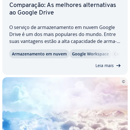
Com­pa­ra­ção: As melhores al­ter­na­ti­vas
ao Google Drive
O serviço de ar­ma­ze­na­mento em nuvem Google
Drive é um dos mais populares do mundo. Entre
suas vantagens estão a alta ca­pa­ci­dade de ar­ma­
ze­na­mento grátis e a in­te­gra­ção com diversos
Ar­ma­ze­na­mento em nuvem
Google Workspace
Com­pa­r
outros serviços do Google. Porém, algumas al­ter­
na­ti­vas ao Google Drive podem ser ainda mais…
Leia mais