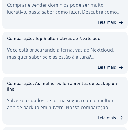
Comprar e vender domínios pode ser muito
lucrativo, basta saber como fazer. Descubra como…
Leia mais
Com­pa­ra­ção: Top 5 al­ter­na­ti­vas ao Nextcloud
Você está pro­cu­rando al­ter­na­ti­vas ao Nextcloud,
mas quer saber se elas estão à altura?…
Leia mais
Com­pa­ra­ção: As melhores fer­ra­men­tas de backup on-
line
Salve seus dados de forma segura com o melhor
app de backup em nuvem. Nossa com­pa­ra­ção…
Leia mais