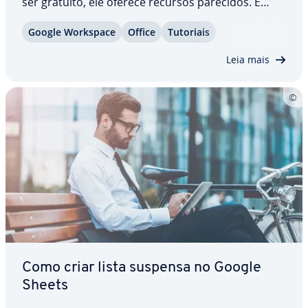
ser gratuito, ele oferece recursos parecidos. É
possível, por exemplo, criar listas suspensas em
Google Workspace
Office
Tutoriais
planilhas do Google, assim como editá-las pos­te­ri­
or­mente, para adicionar, excluir ou…
Leia mais
Como criar lista suspensa no Google
Sheets