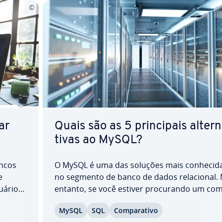
ar
Quais são as 5 prin­ci­pais al­ter­
ti­vas ao MySQL?
ancos
O MySQL é uma das soluções mais co­nhe­ci­d
e
no segmento de banco de dados re­la­ci­o­nal.
uários,
entanto, se você estiver pro­cu­rando um com
ios de
nheiro NoSQL para o seu banco de dados S
MySQL
SQL
Com­pa­ra­tivo
Ao
ou se estiver tentando contornar com­ple­ta­