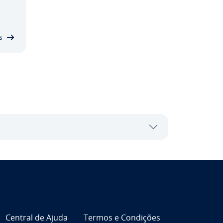
 num
 de­
s
Central de Ajuda
Termos e Condições