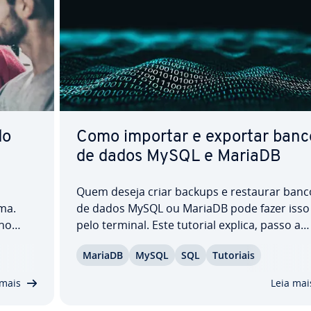
do
Como importar e exportar banc
de dados MySQL e MariaDB
Quem deseja criar backups e restaurar banc
ma.
de dados MySQL ou MariaDB pode fazer isso
 no
pelo terminal. Este tutorial explica, passo a
,
passo, como importar e exportar bancos de
MariaDB
MySQL
SQL
Tutoriais
L ou do
dados tanto no MySQL quanto no MariaDB.
nta,
Ensinamos a criar um banco de dados vazio,
 mais
Leia mai
importar arquivos dump…