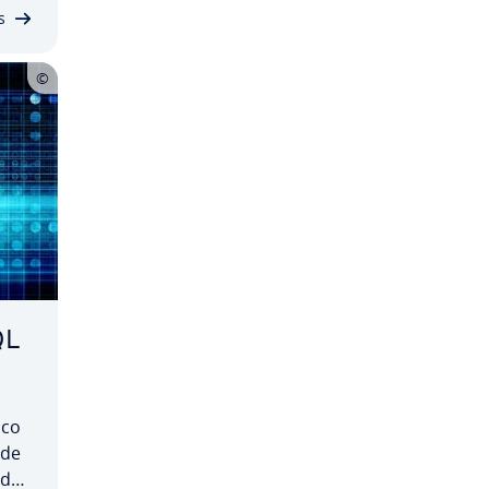
s
QL
nco
 de
ado