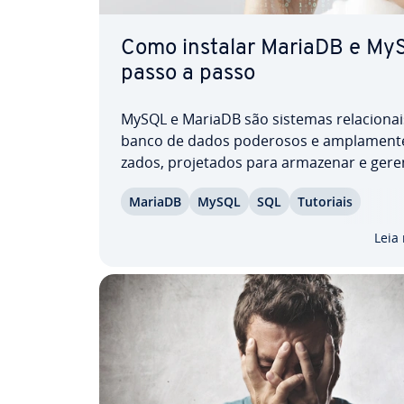
Como instalar MariaDB e My
passo a passo
MySQL e MariaDB são sistemas re­la­ci­o­na
banco de dados poderosos e am­pla­mente u
za­dos, pro­je­ta­dos para armazenar e gere
dados es­tru­tu­ra­dos de forma eficiente. E
MariaDB
MySQL
SQL
Tutoriais
guia explica passo a passo como instala
e como instalar MariaDB em várias dis­tri­b
Leia
Linux,…