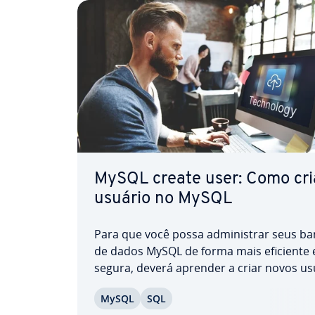
MySQL create user: Como cri
usuário no MySQL
Para que você possa ad­mi­nis­trar seus b
de dados MySQL de forma mais eficiente 
segura, deverá aprender a criar novos us
assim como a atribuir os devidos pri­vi­lé­g
MySQL
SQL
acesso e a modificá-los, quando preciso. 