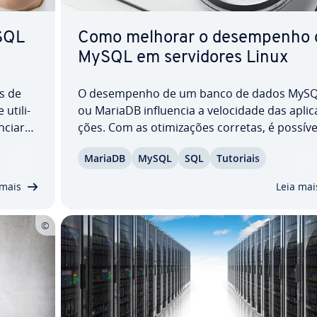
SQL
Como melhorar o de­sem­pe­nho 
MySQL em ser­vi­do­res Linux
is de
O de­sem­pe­nho de um banco de dados MyS
ti­li­
ou MariaDB in­flu­en­cia a ve­lo­ci­dade das apli­c
nciar
ções. Com as oti­mi­za­ções corretas, é possíve
ste
acelerar consultas, usar recursos de forma
MariaDB
MySQL
SQL
Tutoriais
r MySQL
eficiente e evitar gargalos. Este artigo mostr
ui­ções
passo a passo como otimizar o MySQL e o
 mais
Leia mai
MariaDB em um…