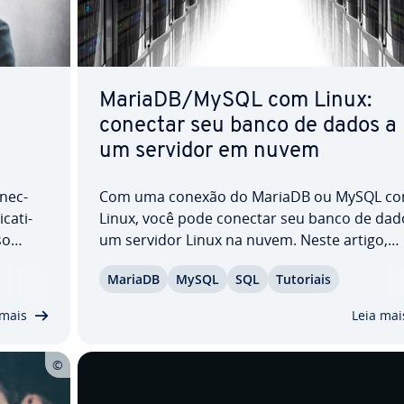
MariaDB/MySQL com Linux:
conectar seu banco de dados a
um servidor em nuvem
­nec­
Com uma conexão do MariaDB ou MySQL c
ca­ti­
Linux, você pode conectar seu banco de dad
so
um servidor Linux na nuvem. Neste artigo,
­car e
mostramos como isso funciona. Você
MariaDB
MySQL
SQL
Tutoriais
­ci­ais
aprenderá passo a passo a criar um banco d
nexão
dados de teste e acessar o banco com um sc
 mais
Leia mai
PHP para consultar dados.…