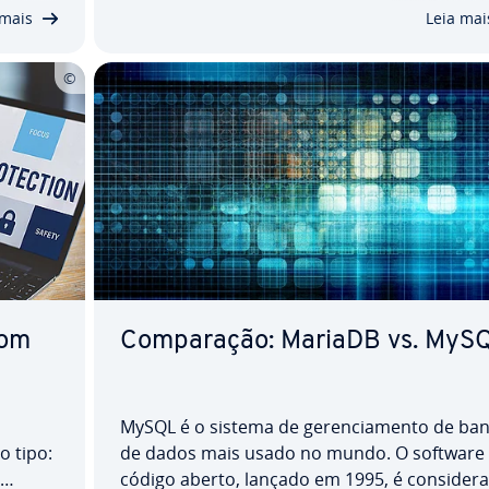
dos
mente as es­tru­tu­ras rígidas de tabelas, faz
 mais
Leia mai
sentido explorar as…
com
Com­pa­ra­ção: MariaDB vs. MyS
MySQL é o sistema de ge­ren­ci­a­mento de ba
o tipo:
de dados mais usado no mundo. O software
código aberto, lançado em 1995, é con­si­de­r