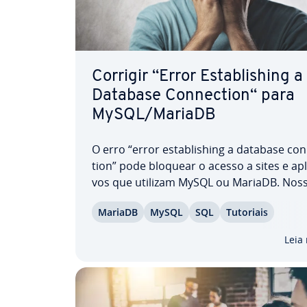
Corrigir “Error Es­ta­blishing a
Database Con­nec­tion“ para
MySQL/MariaDB
O erro “error es­ta­blishing a database con
tion” pode bloquear o acesso a sites e apli­
vos que utilizam MySQL ou MariaDB. Nos
artigo mostra passo a passo como iden­ti­fi
MariaDB
MySQL
SQL
Tutoriais
corrigir a causa. Aprenda a verificar cre­den
de acesso, redefinir senhas e testar a co
Leia
a…