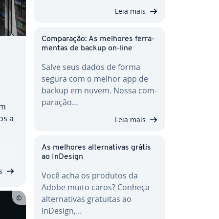
Leia mais
Com­pa­ra­ção: As melhores fer­ra­
men­tas de backup on-line
Salve seus dados de forma
segura com o melhor app de
backup em nuvem. Nossa com­
pa­ra­ção…
om
os a
Leia mais
As melhores al­ter­na­ti­vas grátis
e
ao InDesign
ript
s
Você acha os produtos da
Adobe muito caros? Conheça
al­ter­na­ti­vas gratuitas ao
InDesign,…