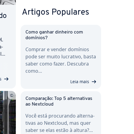
Artigos Populares
do
Como ganhar dinheiro com
domínios?
QL
a­
Comprar e vender domínios
l
pode ser muito lucrativo, basta
saber como fazer. Descubra
a
como…
s
Leia mais
Com­pa­ra­ção: Top 5 al­ter­na­ti­vas
ao Nextcloud
Você está pro­cu­rando al­ter­na­
ti­vas ao Nextcloud, mas quer
saber se elas estão à altura?…