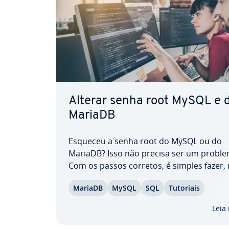
Alterar senha root MySQL e 
MariaDB
Esqueceu a senha root do MySQL ou do
MariaDB? Isso não precisa ser um proble
Com os passos corretos, é simples fazer,
MySQL, o reset do root password, ou seja
MariaDB
MySQL
SQL
Tutoriais
alterar a senha do usuário root do MySQ
MariaDB com segurança. Este guia aprese
Leia
passo a passo, as duas…