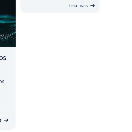
Leia mais
os
os
s