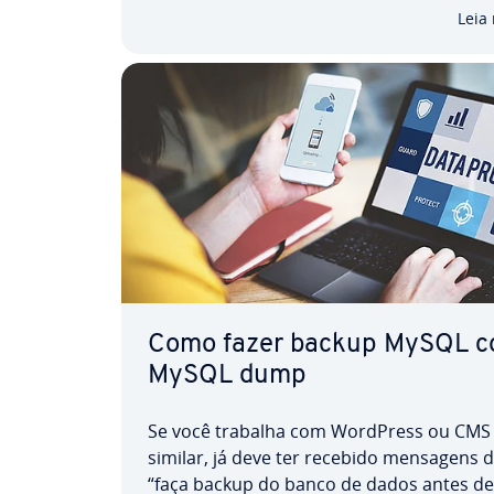
garantir que somente usuários au­to­ri­za­
Leia
tenham acesso…
Como fazer backup MySQL 
MySQL dump
Se você trabalha com WordPress ou CMS
similar, já deve ter recebido mensagens d
“faça backup do banco de dados antes de