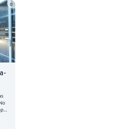
na­
as
 No
­pa­
QL